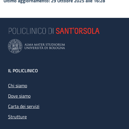
Ultimo aggiornamento: 29 Ottobre 2025 alle 16:28
Footer
IL POLICLINICO
Chi siamo
Dove siamo
Carta dei servizi
Strutture