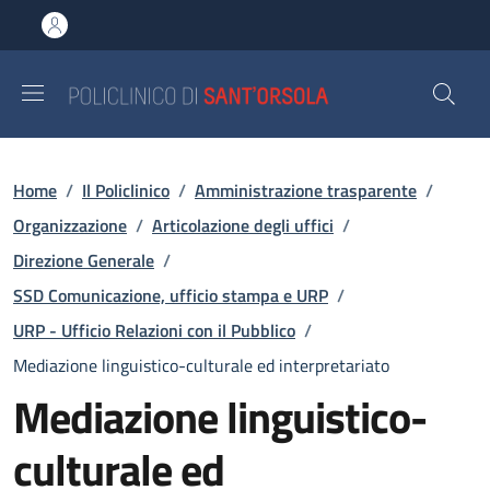
Salta al contenuto principale
Skip to footer content
Briciole di pane
Home
/
Il Policlinico
/
Amministrazione trasparente
/
Organizzazione
/
Articolazione degli uffici
/
Direzione Generale
/
SSD Comunicazione, ufficio stampa e URP
/
URP - Ufficio Relazioni con il Pubblico
/
Mediazione linguistico-culturale ed interpretariato
Mediazione linguistico-
culturale ed