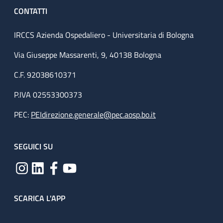
CONTATTI
IRCCS Azienda Ospedaliero - Universitaria di Bologna
Via Giuseppe Massarenti, 9, 40138 Bologna
C.F. 92038610371
P.IVA 02553300373
PEC:
PEIdirezione.generale@pec.aosp.bo.it
SEGUICI SU
SCARICA L'APP