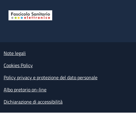
Useful links section
Small prints
Note legali
Cookies Policy
Policy privacy e protezione del dato personale
Albo pretorio on-line
Dichiarazione di accessibilità