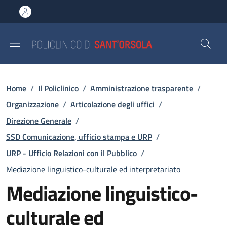
Salta al contenuto principale
Skip to footer content
Briciole di pane
Home
/
Il Policlinico
/
Amministrazione trasparente
/
Organizzazione
/
Articolazione degli uffici
/
Direzione Generale
/
SSD Comunicazione, ufficio stampa e URP
/
URP - Ufficio Relazioni con il Pubblico
/
Mediazione linguistico-culturale ed interpretariato
Mediazione linguistico-
culturale ed