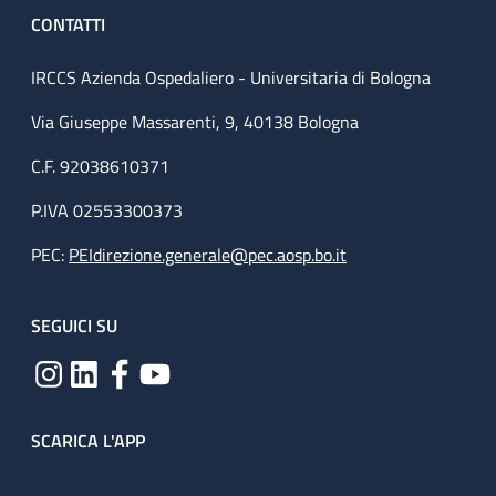
CONTATTI
IRCCS Azienda Ospedaliero - Universitaria di Bologna
Via Giuseppe Massarenti, 9, 40138 Bologna
C.F. 92038610371
P.IVA 02553300373
PEC:
PEIdirezione.generale@pec.aosp.bo.it
SEGUICI SU
SCARICA L'APP