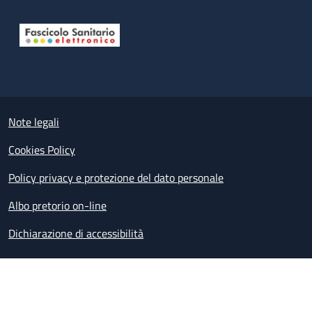
Useful links section
Small prints
Note legali
Cookies Policy
Policy privacy e protezione del dato personale
Albo pretorio on-line
Dichiarazione di accessibilità