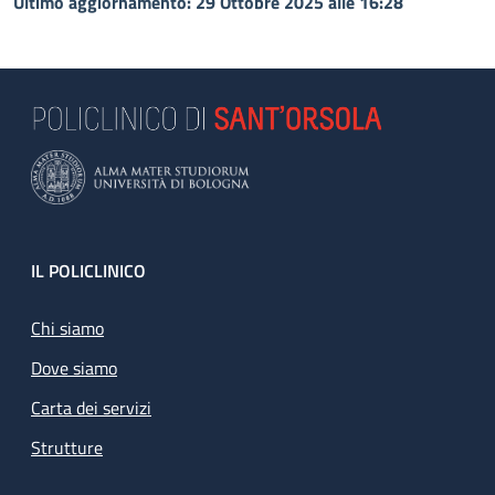
Ultimo aggiornamento: 29 Ottobre 2025 alle 16:28
Footer
IL POLICLINICO
Chi siamo
Dove siamo
Carta dei servizi
Strutture