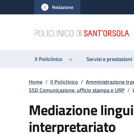
Salta al contenuto principale
Skip to footer content
Redazione
Il Policlinico
Servizi e prestazioni
Briciole di pane
Home
/
Il Policlinico
/
Amministrazione tra
SSD Comunicazione, ufficio stampa e URP
/
Mediazione lingui
interpretariato