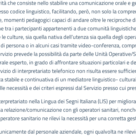
ività che consiste nello stabilire una comunicazione orale e g
o codice linguistico, facilitando, però, non solo la comprens
e, momenti pedagogici capaci di andare oltre le reciproche di
tra i partecipanti appartenenti a due comunità linguistiche di
culture, sia quella nativa dell’utenza sia quella degli operat
e di persona o in alcuni casi tramite video-conferenza, com
rvizio prevede la possibilità da parte delle Unità Operative/
le esperto, in grado di affrontare situazioni particolari e de
ervizio di interpretariato telefonico non risulta essere suffici
stabile e continuativa di un mediatore linguistico- culturale,
le necessità e dei criteri espressi dal Servizio presso cui pres
nterpretariato nella Lingua dei Segni Italiana (LIS) per migliora
la relazione/comunicazione con gli operatori sanitari, nonché
eratore sanitario ne rilevi la necessità per una corretta gest
i unicamente dal personale aziendale, ogni qualvolta ne rilev