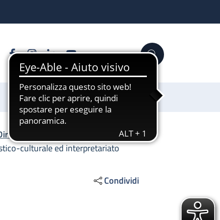
Facebook
Instagram
Linkedin
YouTube
Cerca
Sostienici
Direzione Generale
/
tico-culturale ed interpretariato
Condividi