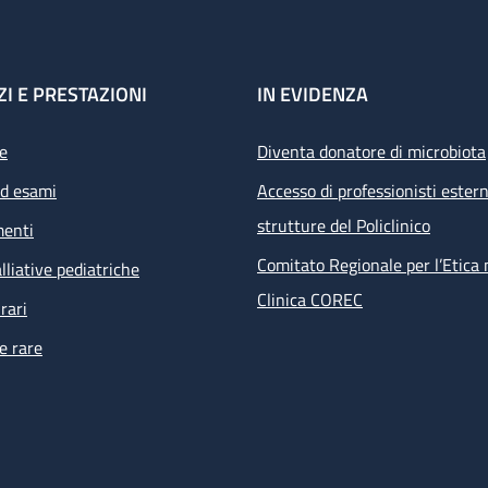
ZI E PRESTAZIONI
IN EVIDENZA
e
Diventa donatore di microbiota
ed esami
Accesso di professionisti estern
strutture del Policlinico
menti
Comitato Regionale per l’Etica 
lliative pediatriche
Clinica COREC
rari
e rare