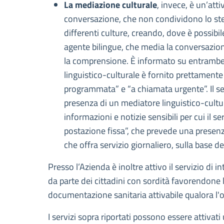
La mediazione culturale
, invece, è un’att
conversazione, che non condividono lo stess
differenti culture, creando, dove è possibil
agente bilingue, che media la conversazione 
la comprensione. È informato su entrambe le 
linguistico-culturale è fornito prettament
programmata” e “a chiamata urgente”. Il se
presenza di un mediatore linguistico-cultura
informazioni e notizie sensibili per cui il s
postazione fissa”, che prevede una presenza 
che offra servizio giornaliero, sulla base del
Presso l’Azienda è inoltre attivo il servizio di i
da parte dei cittadini con sordità favorendone 
documentazione sanitaria attivabile qualora l'op
I servizi sopra riportati possono essere attivat