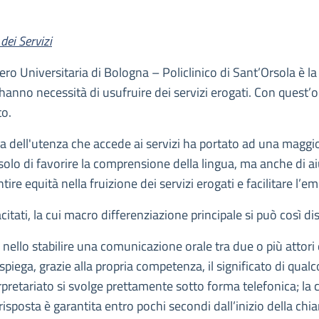
dei Servizi
ro Universitaria di Bologna – Policlinico di Sant’Orsola è la r
hanno necessità di usufruire dei servizi erogati. Con quest’obi
to.
a dell'utenza che accede ai servizi ha portato ad una maggior
n solo di favorire la comprensione della lingua, ma anche di a
ntire equità nella fruizione dei servizi erogati e facilitare l’
citati, la cui macro differenziazione principale si può così di
e nello stabilire una comunicazione orale tra due o più atto
i spiega, grazie alla propria competenza, il significato di qua
erpretariato si svolge prettamente sotto forma telefonica; la c
 risposta è garantita entro pochi secondi dall’inizio della chi