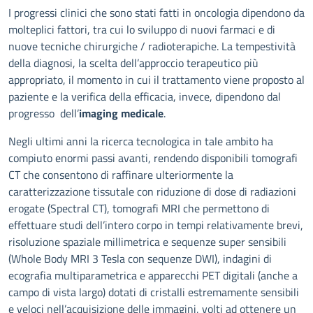
Descrizione
I progressi clinici che sono stati fatti in oncologia dipendono da
molteplici fattori, tra cui lo sviluppo di nuovi farmaci e di
nuove tecniche chirurgiche / radioterapiche. La tempestività
della diagnosi, la scelta dell’approccio terapeutico più
appropriato, il momento in cui il trattamento viene proposto al
paziente e la verifica della efficacia, invece, dipendono dal
progresso dell’
imaging medicale
.
Negli ultimi anni la ricerca tecnologica in tale ambito ha
compiuto enormi passi avanti, rendendo disponibili tomografi
CT che consentono di raffinare ulteriormente la
caratterizzazione tissutale con riduzione di dose di radiazioni
erogate (Spectral CT), tomografi MRI che permettono di
effettuare studi dell’intero corpo in tempi relativamente brevi,
risoluzione spaziale millimetrica e sequenze super sensibili
(Whole Body MRI 3 Tesla con sequenze DWI), indagini di
ecografia multiparametrica e apparecchi PET digitali (anche a
campo di vista largo) dotati di cristalli estremamente sensibili
e veloci nell’acquisizione delle immagini, volti ad ottenere un