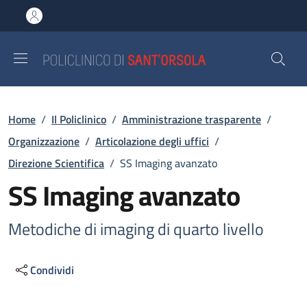
Salta al contenuto principale
Skip to footer content
Briciole di pane
Home
/
Il Policlinico
/
Amministrazione trasparente
/
Organizzazione
/
Articolazione degli uffici
/
Direzione Scientifica
/
SS Imaging avanzato
SS Imaging avanzato
Metodiche di imaging di quarto livello
Condividi