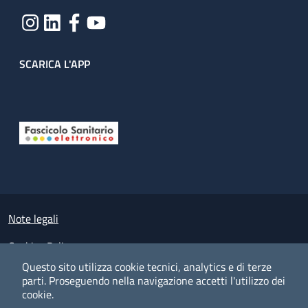
SCARICA L'APP
Useful links section
Small prints
Note legali
Cookies Policy
Questo sito utilizza cookie tecnici, analytics e di terze
Policy privacy e protezione del dato personale
parti.
Proseguendo nella navigazione accetti l'utilizzo dei
cookie.
Albo pretorio on-line