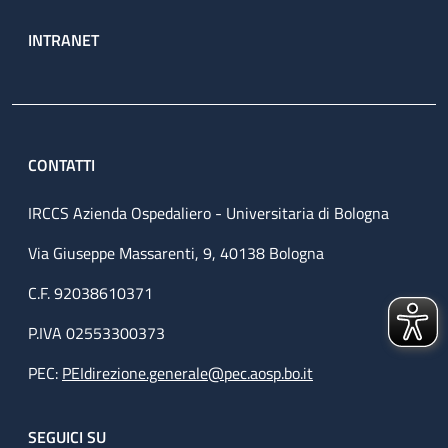
INTRANET
CONTATTI
IRCCS Azienda Ospedaliero - Universitaria di Bologna
Via Giuseppe Massarenti, 9, 40138 Bologna
C.F. 92038610371
P.IVA 02553300373
PEC:
PEIdirezione.generale@pec.aosp.bo.it
SEGUICI SU