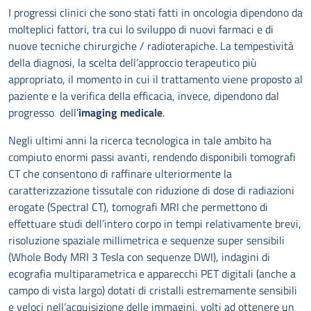
Descrizione
I progressi clinici che sono stati fatti in oncologia dipendono da
molteplici fattori, tra cui lo sviluppo di nuovi farmaci e di
nuove tecniche chirurgiche / radioterapiche. La tempestività
della diagnosi, la scelta dell’approccio terapeutico più
appropriato, il momento in cui il trattamento viene proposto al
paziente e la verifica della efficacia, invece, dipendono dal
progresso dell’
imaging medicale
.
Negli ultimi anni la ricerca tecnologica in tale ambito ha
compiuto enormi passi avanti, rendendo disponibili tomografi
CT che consentono di raffinare ulteriormente la
caratterizzazione tissutale con riduzione di dose di radiazioni
erogate (Spectral CT), tomografi MRI che permettono di
effettuare studi dell’intero corpo in tempi relativamente brevi,
risoluzione spaziale millimetrica e sequenze super sensibili
(Whole Body MRI 3 Tesla con sequenze DWI), indagini di
ecografia multiparametrica e apparecchi PET digitali (anche a
campo di vista largo) dotati di cristalli estremamente sensibili
e veloci nell’acquisizione delle immagini, volti ad ottenere un