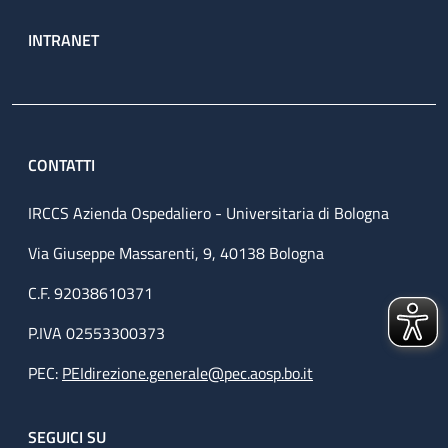
INTRANET
CONTATTI
IRCCS Azienda Ospedaliero - Universitaria di Bologna
Via Giuseppe Massarenti, 9, 40138 Bologna
C.F. 92038610371
P.IVA 02553300373
PEC:
PEIdirezione.generale@pec.aosp.bo.it
SEGUICI SU