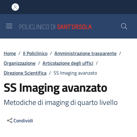
Salta al contenuto principale
Skip to footer content
Briciole di pane
Home
/
Il Policlinico
/
Amministrazione trasparente
/
Organizzazione
/
Articolazione degli uffici
/
Direzione Scientifica
/
SS Imaging avanzato
SS Imaging avanzato
Metodiche di imaging di quarto livello
Condividi