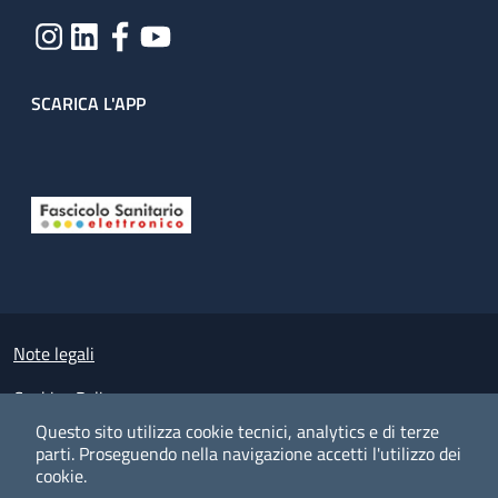
SCARICA L'APP
Useful links section
Small prints
Note legali
Cookies Policy
Questo sito utilizza cookie tecnici, analytics e di terze
Policy privacy e protezione del dato personale
parti.
Proseguendo nella navigazione accetti l'utilizzo dei
cookie.
Albo pretorio on-line