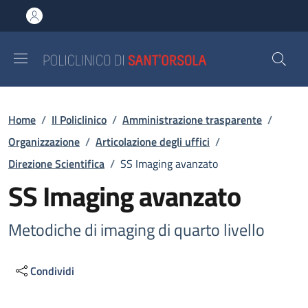
Salta al contenuto principale
Skip to footer content
Briciole di pane
Home
/
Il Policlinico
/
Amministrazione trasparente
/
Organizzazione
/
Articolazione degli uffici
/
Direzione Scientifica
/
SS Imaging avanzato
SS Imaging avanzato
Metodiche di imaging di quarto livello
Condividi