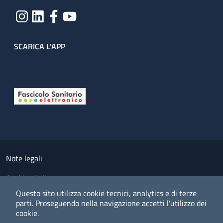
SCARICA L'APP
Useful links section
Small prints
Note legali
Cookies Policy
Questo sito utilizza cookie tecnici, analytics e di terze
Policy privacy e protezione del dato personale
parti.
Proseguendo nella navigazione accetti l'utilizzo dei
cookie.
Albo pretorio on-line