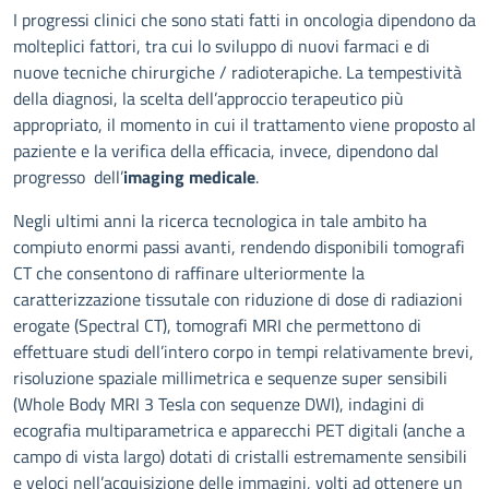
Descrizione
I progressi clinici che sono stati fatti in oncologia dipendono da
molteplici fattori, tra cui lo sviluppo di nuovi farmaci e di
nuove tecniche chirurgiche / radioterapiche. La tempestività
della diagnosi, la scelta dell’approccio terapeutico più
appropriato, il momento in cui il trattamento viene proposto al
paziente e la verifica della efficacia, invece, dipendono dal
progresso dell’
imaging medicale
.
Negli ultimi anni la ricerca tecnologica in tale ambito ha
compiuto enormi passi avanti, rendendo disponibili tomografi
CT che consentono di raffinare ulteriormente la
caratterizzazione tissutale con riduzione di dose di radiazioni
erogate (Spectral CT), tomografi MRI che permettono di
effettuare studi dell’intero corpo in tempi relativamente brevi,
risoluzione spaziale millimetrica e sequenze super sensibili
(Whole Body MRI 3 Tesla con sequenze DWI), indagini di
ecografia multiparametrica e apparecchi PET digitali (anche a
campo di vista largo) dotati di cristalli estremamente sensibili
e veloci nell’acquisizione delle immagini, volti ad ottenere un