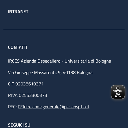
INTRANET
CONTATTI
IRCCS Azienda Ospedaliero - Universitaria di Bologna
Via Giuseppe Massarenti, 9, 40138 Bologna
C.F. 92038610371
P.IVA 02553300373
PEC:
PEIdirezione.generale@pec.aosp.bo.it
SEGUICI SU