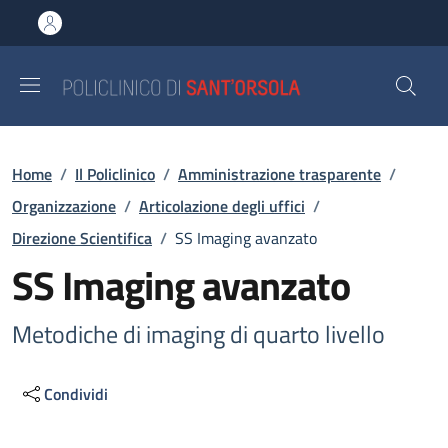
Salta al contenuto principale
Skip to footer content
Briciole di pane
Home
/
Il Policlinico
/
Amministrazione trasparente
/
Organizzazione
/
Articolazione degli uffici
/
Direzione Scientifica
/
SS Imaging avanzato
SS Imaging avanzato
Metodiche di imaging di quarto livello
Condividi