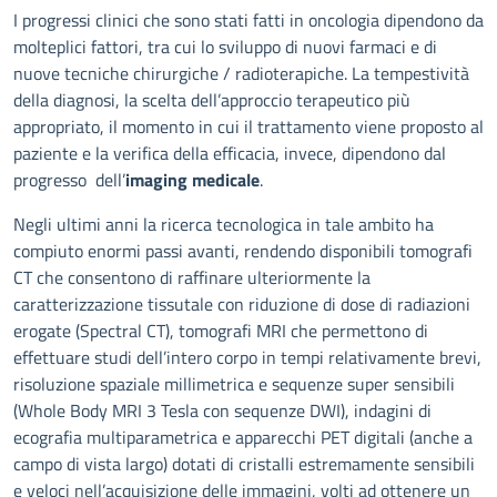
Descrizione
I progressi clinici che sono stati fatti in oncologia dipendono da
molteplici fattori, tra cui lo sviluppo di nuovi farmaci e di
nuove tecniche chirurgiche / radioterapiche. La tempestività
della diagnosi, la scelta dell’approccio terapeutico più
appropriato, il momento in cui il trattamento viene proposto al
paziente e la verifica della efficacia, invece, dipendono dal
progresso dell’
imaging medicale
.
Negli ultimi anni la ricerca tecnologica in tale ambito ha
compiuto enormi passi avanti, rendendo disponibili tomografi
CT che consentono di raffinare ulteriormente la
caratterizzazione tissutale con riduzione di dose di radiazioni
erogate (Spectral CT), tomografi MRI che permettono di
effettuare studi dell’intero corpo in tempi relativamente brevi,
risoluzione spaziale millimetrica e sequenze super sensibili
(Whole Body MRI 3 Tesla con sequenze DWI), indagini di
ecografia multiparametrica e apparecchi PET digitali (anche a
campo di vista largo) dotati di cristalli estremamente sensibili
e veloci nell’acquisizione delle immagini, volti ad ottenere un