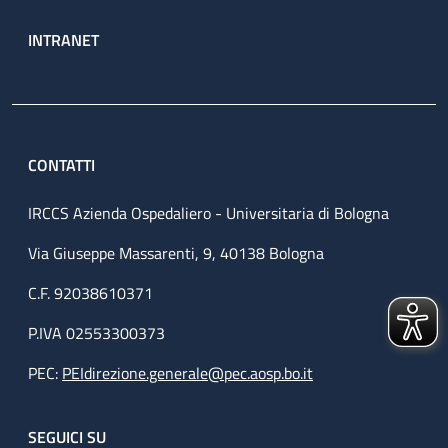
INTRANET
CONTATTI
IRCCS Azienda Ospedaliero - Universitaria di Bologna
Via Giuseppe Massarenti, 9, 40138 Bologna
C.F. 92038610371
P.IVA 02553300373
PEC:
PEIdirezione.generale@pec.aosp.bo.it
SEGUICI SU