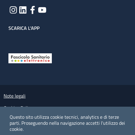
SCARICA L'APP
Useful links section
Small prints
Note legali
Cookies Policy
Questo sito utilizza cookie tecnici, analytics e di terze
Policy privacy e protezione del dato personale
parti.
Proseguendo nella navigazione accetti l'utilizzo dei
cookie.
Albo pretorio on-line