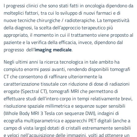
Descrizione
I progressi clinici che sono stati fatti in oncologia dipendono da
molteplici fattori, tra cui lo sviluppo di nuovi farmaci e di
nuove tecniche chirurgiche / radioterapiche. La tempestività
della diagnosi, la scelta dell’approccio terapeutico più
appropriato, il momento in cui il trattamento viene proposto al
paziente e la verifica della efficacia, invece, dipendono dal
progresso dell’
imaging medicale
.
Negli ultimi anni la ricerca tecnologica in tale ambito ha
compiuto enormi passi avanti, rendendo disponibili tomografi
CT che consentono di raffinare ulteriormente la
caratterizzazione tissutale con riduzione di dose di radiazioni
erogate (Spectral CT), tomografi MRI che permettono di
effettuare studi dell’intero corpo in tempi relativamente brevi,
risoluzione spaziale millimetrica e sequenze super sensibili
(Whole Body MRI 3 Tesla con sequenze DWI), indagini di
ecografia multiparametrica e apparecchi PET digitali (anche a
campo di vista largo) dotati di cristalli estremamente sensibili
e veloci nell’acquisizione delle immagini, volti ad ottenere un