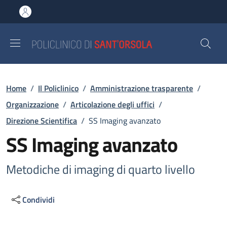
Salta al contenuto principale
Skip to footer content
Briciole di pane
Home
/
Il Policlinico
/
Amministrazione trasparente
/
Organizzazione
/
Articolazione degli uffici
/
Direzione Scientifica
/
SS Imaging avanzato
SS Imaging avanzato
Metodiche di imaging di quarto livello
Condividi