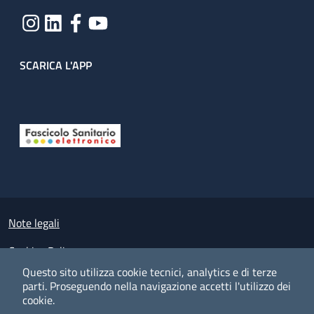
SCARICA L'APP
Useful links section
Small prints
Note legali
Cookies Policy
Questo sito utilizza cookie tecnici, analytics e di terze
Policy privacy e protezione del dato personale
parti.
Proseguendo nella navigazione accetti l'utilizzo dei
cookie.
Albo pretorio on-line