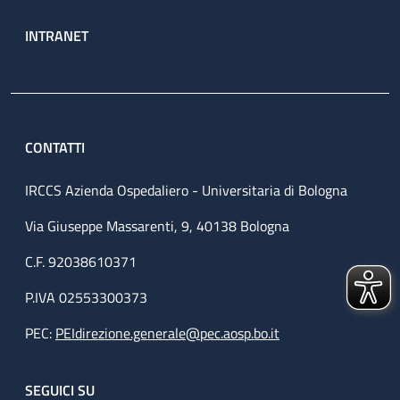
INTRANET
CONTATTI
IRCCS Azienda Ospedaliero - Universitaria di Bologna
Via Giuseppe Massarenti, 9, 40138 Bologna
C.F. 92038610371
P.IVA 02553300373
PEC:
PEIdirezione.generale@pec.aosp.bo.it
SEGUICI SU