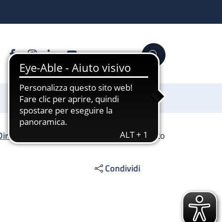
Facebook
Instagram
Linkedin
YouTube
Cerca
Sostienici
Direzione Scientifica
/
SS Imaging avanzato
Condividi