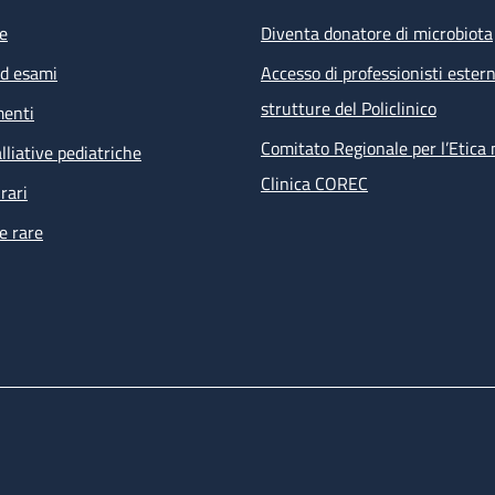
e
Diventa donatore di microbiota
ed esami
Accesso di professionisti estern
strutture del Policlinico
menti
Comitato Regionale per l’Etica 
lliative pediatriche
Clinica COREC
rari
e rare