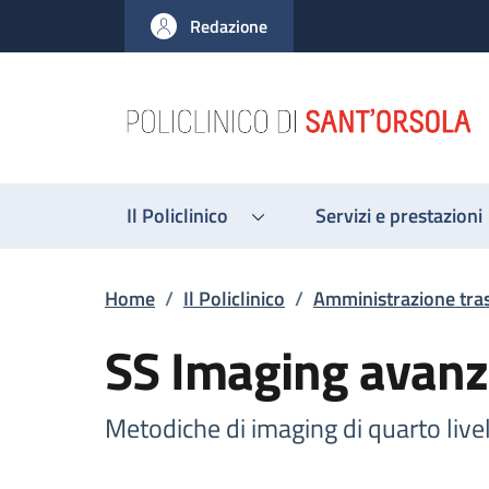
Salta al contenuto principale
Skip to footer content
Redazione
Il Policlinico
Servizi e prestazioni
Briciole di pane
Home
/
Il Policlinico
/
Amministrazione tra
SS Imaging avanz
Metodiche di imaging di quarto live