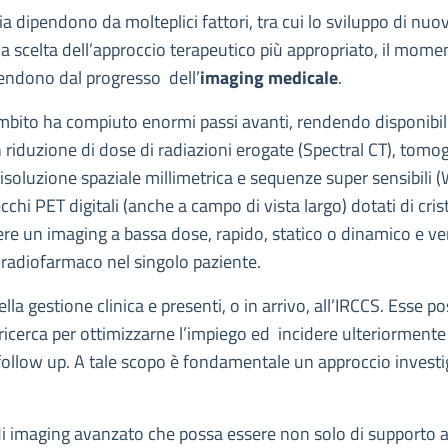
ogia dipendono da molteplici fattori, tra cui lo sviluppo di nu
la scelta dell’approccio terapeutico più appropriato, il mome
ipendono dal progresso dell’
imaging medicale
.
e ambito ha compiuto enormi passi avanti, rendendo disponibi
n riduzione di dose di radiazioni erogate (Spectral CT), tom
 risoluzione spaziale millimetrica e sequenze super sensibil
chi PET digitali (anche a campo di vista largo) dotati di cris
ere un imaging a bassa dose, rapido, statico o dinamico e vers
n radiofarmaco nel singolo paziente.
la gestione clinica e presenti, o in arrivo, all’IRCCS. Esse 
cerca per ottimizzarne l’impiego ed incidere ulteriormente s
 follow up. A tale scopo è fondamentale un approccio investi
 di imaging avanzato che possa essere non solo di supporto a