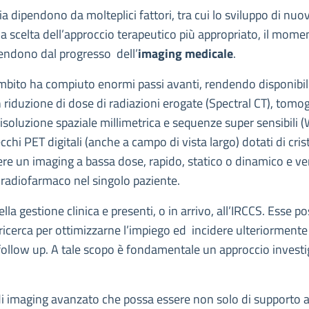
ogia dipendono da molteplici fattori, tra cui lo sviluppo di nu
la scelta dell’approccio terapeutico più appropriato, il mome
ipendono dal progresso dell’
imaging medicale
.
e ambito ha compiuto enormi passi avanti, rendendo disponibi
n riduzione di dose di radiazioni erogate (Spectral CT), tom
 risoluzione spaziale millimetrica e sequenze super sensibil
chi PET digitali (anche a campo di vista largo) dotati di cris
ere un imaging a bassa dose, rapido, statico o dinamico e vers
n radiofarmaco nel singolo paziente.
la gestione clinica e presenti, o in arrivo, all’IRCCS. Esse 
cerca per ottimizzarne l’impiego ed incidere ulteriormente s
 follow up. A tale scopo è fondamentale un approccio investi
 di imaging avanzato che possa essere non solo di supporto a