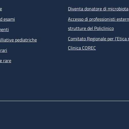
e
Diventa donatore di microbiota
ed esami
Accesso di professionisti estern
strutture del Policlinico
menti
Comitato Regionale per l’Etica 
lliative pediatriche
Clinica COREC
rari
e rare