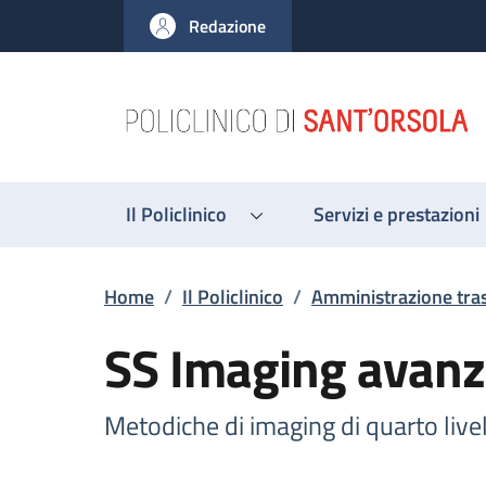
Salta al contenuto principale
Skip to footer content
Redazione
Il Policlinico
Servizi e prestazioni
Briciole di pane
Home
/
Il Policlinico
/
Amministrazione tra
SS Imaging avanz
Metodiche di imaging di quarto live