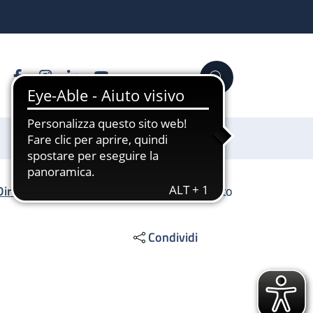
Facebook
Instagram
Linkedin
YouTube
Cerca
Sostienici
Direzione Scientifica
/
SS Imaging avanzato
Condividi