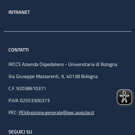
INTRANET
CONTATTI
IRCCS Azienda Ospedaliero - Universitaria di Bologna
Via Giuseppe Massarenti, 9, 40138 Bologna
C.F. 92038610371
P.IVA 02553300373
PEC:
PEIdirezione.generale@pec.aosp.bo.it
SEGUICI SU