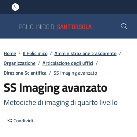
Salta al contenuto principale
Skip to footer content
Briciole di pane
Home
/
Il Policlinico
/
Amministrazione trasparente
/
Organizzazione
/
Articolazione degli uffici
/
Direzione Scientifica
/
SS Imaging avanzato
SS Imaging avanzato
Metodiche di imaging di quarto livello
Condividi