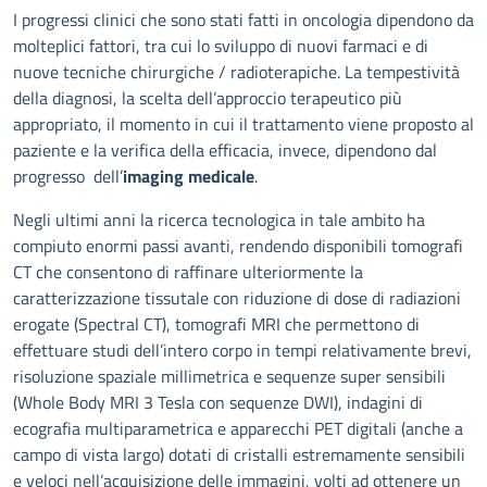
Descrizione
I progressi clinici che sono stati fatti in oncologia dipendono da
molteplici fattori, tra cui lo sviluppo di nuovi farmaci e di
nuove tecniche chirurgiche / radioterapiche. La tempestività
della diagnosi, la scelta dell’approccio terapeutico più
appropriato, il momento in cui il trattamento viene proposto al
paziente e la verifica della efficacia, invece, dipendono dal
progresso dell’
imaging medicale
.
Negli ultimi anni la ricerca tecnologica in tale ambito ha
compiuto enormi passi avanti, rendendo disponibili tomografi
CT che consentono di raffinare ulteriormente la
caratterizzazione tissutale con riduzione di dose di radiazioni
erogate (Spectral CT), tomografi MRI che permettono di
effettuare studi dell’intero corpo in tempi relativamente brevi,
risoluzione spaziale millimetrica e sequenze super sensibili
(Whole Body MRI 3 Tesla con sequenze DWI), indagini di
ecografia multiparametrica e apparecchi PET digitali (anche a
campo di vista largo) dotati di cristalli estremamente sensibili
e veloci nell’acquisizione delle immagini, volti ad ottenere un