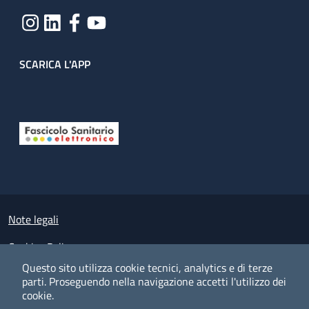
SCARICA L'APP
Useful links section
Small prints
Note legali
Cookies Policy
Questo sito utilizza cookie tecnici, analytics e di terze
Policy privacy e protezione del dato personale
parti.
Proseguendo nella navigazione accetti l'utilizzo dei
cookie.
Albo pretorio on-line