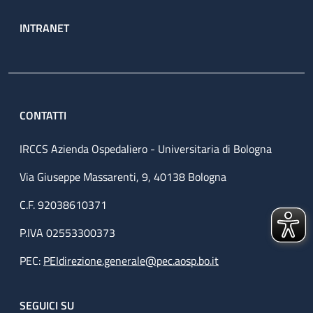
INTRANET
CONTATTI
IRCCS Azienda Ospedaliero - Universitaria di Bologna
Via Giuseppe Massarenti, 9, 40138 Bologna
C.F. 92038610371
P.IVA 02553300373
PEC:
PEIdirezione.generale@pec.aosp.bo.it
SEGUICI SU