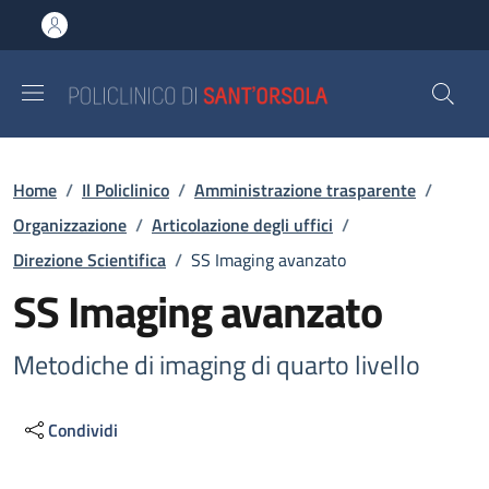
Salta al contenuto principale
Skip to footer content
Briciole di pane
Home
/
Il Policlinico
/
Amministrazione trasparente
/
Organizzazione
/
Articolazione degli uffici
/
Direzione Scientifica
/
SS Imaging avanzato
SS Imaging avanzato
Metodiche di imaging di quarto livello
Condividi