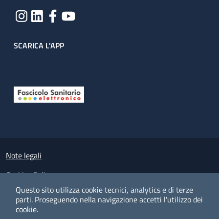
SCARICA L'APP
Useful links section
Small prints
Note legali
Cookies Policy
Questo sito utilizza cookie tecnici, analytics e di terze
Policy privacy e protezione del dato personale
parti.
Proseguendo nella navigazione accetti l'utilizzo dei
cookie.
Albo pretorio on-line