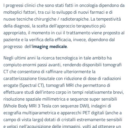
Descrizione
I progressi clinici che sono stati fatti in oncologia dipendono da
molteplici fattori, tra cui lo sviluppo di nuovi farmaci e di
nuove tecniche chirurgiche / radioterapiche. La tempestività
della diagnosi, la scelta dell’approccio terapeutico più
appropriato, il momento in cui il trattamento viene proposto al
paziente e la verifica della efficacia, invece, dipendono dal
progresso dell’
imaging medicale
.
Negli ultimi anni la ricerca tecnologica in tale ambito ha
compiuto enormi passi avanti, rendendo disponibili tomografi
CT che consentono di raffinare ulteriormente la
caratterizzazione tissutale con riduzione di dose di radiazioni
erogate (Spectral CT), tomografi MRI che permettono di
effettuare studi dell’intero corpo in tempi relativamente brevi,
risoluzione spaziale millimetrica e sequenze super sensibili
(Whole Body MRI 3 Tesla con sequenze DWI), indagini di
ecografia multiparametrica e apparecchi PET digitali (anche a
campo di vista largo) dotati di cristalli estremamente sensibili
e veloci nell’acquisizione delle immagini, volti ad ottenere un