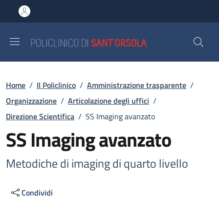
Salta al contenuto principale
Skip to footer content
Briciole di pane
Home
/
Il Policlinico
/
Amministrazione trasparente
/
Organizzazione
/
Articolazione degli uffici
/
Direzione Scientifica
/
SS Imaging avanzato
SS Imaging avanzato
Metodiche di imaging di quarto livello
Condividi