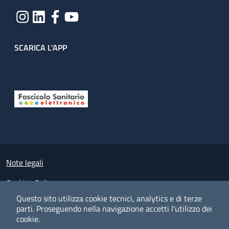
SCARICA L'APP
Useful links section
Small prints
Note legali
Cookies Policy
Questo sito utilizza cookie tecnici, analytics e di terze
Policy privacy e protezione del dato personale
parti.
Proseguendo nella navigazione accetti l'utilizzo dei
cookie.
Albo pretorio on-line