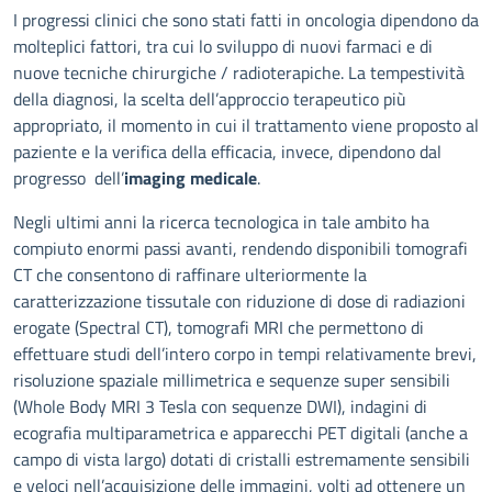
Descrizione
I progressi clinici che sono stati fatti in oncologia dipendono da
molteplici fattori, tra cui lo sviluppo di nuovi farmaci e di
nuove tecniche chirurgiche / radioterapiche. La tempestività
della diagnosi, la scelta dell’approccio terapeutico più
appropriato, il momento in cui il trattamento viene proposto al
paziente e la verifica della efficacia, invece, dipendono dal
progresso dell’
imaging medicale
.
Negli ultimi anni la ricerca tecnologica in tale ambito ha
compiuto enormi passi avanti, rendendo disponibili tomografi
CT che consentono di raffinare ulteriormente la
caratterizzazione tissutale con riduzione di dose di radiazioni
erogate (Spectral CT), tomografi MRI che permettono di
effettuare studi dell’intero corpo in tempi relativamente brevi,
risoluzione spaziale millimetrica e sequenze super sensibili
(Whole Body MRI 3 Tesla con sequenze DWI), indagini di
ecografia multiparametrica e apparecchi PET digitali (anche a
campo di vista largo) dotati di cristalli estremamente sensibili
e veloci nell’acquisizione delle immagini, volti ad ottenere un