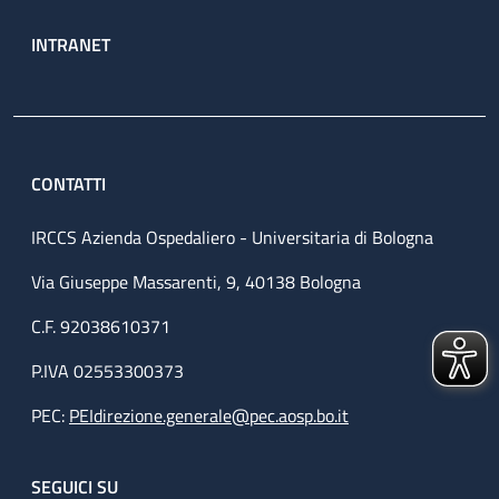
INTRANET
CONTATTI
IRCCS Azienda Ospedaliero - Universitaria di Bologna
Via Giuseppe Massarenti, 9, 40138 Bologna
C.F. 92038610371
P.IVA 02553300373
PEC:
PEIdirezione.generale@pec.aosp.bo.it
SEGUICI SU