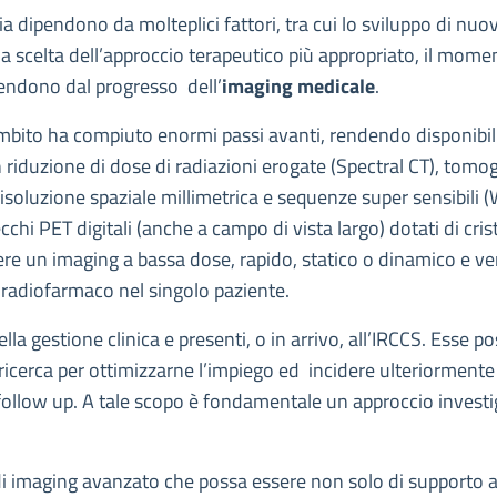
ogia dipendono da molteplici fattori, tra cui lo sviluppo di nu
la scelta dell’approccio terapeutico più appropriato, il mome
ipendono dal progresso dell’
imaging medicale
.
e ambito ha compiuto enormi passi avanti, rendendo disponibi
n riduzione di dose di radiazioni erogate (Spectral CT), tom
 risoluzione spaziale millimetrica e sequenze super sensibil
chi PET digitali (anche a campo di vista largo) dotati di cris
ere un imaging a bassa dose, rapido, statico o dinamico e vers
n radiofarmaco nel singolo paziente.
la gestione clinica e presenti, o in arrivo, all’IRCCS. Esse 
cerca per ottimizzarne l’impiego ed incidere ulteriormente s
 follow up. A tale scopo è fondamentale un approccio investi
 di imaging avanzato che possa essere non solo di supporto a