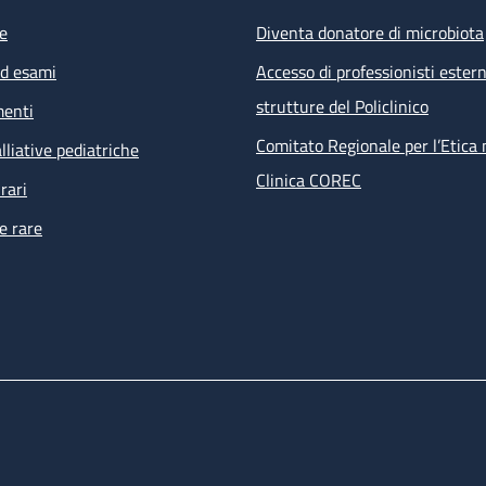
e
Diventa donatore di microbiota
ed esami
Accesso di professionisti estern
strutture del Policlinico
menti
Comitato Regionale per l’Etica 
lliative pediatriche
Clinica COREC
rari
e rare