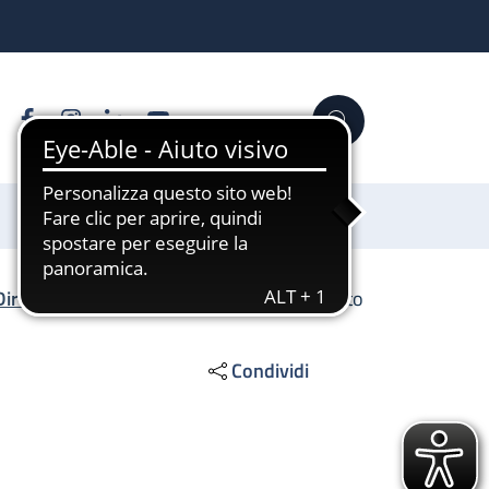
Facebook
Instagram
Linkedin
YouTube
Cerca
Sostienici
Direzione Scientifica
/
SS Imaging avanzato
Condividi