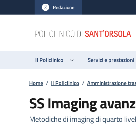
Salta al contenuto principale
Skip to footer content
Redazione
Il Policlinico
Servizi e prestazioni
Briciole di pane
Home
/
Il Policlinico
/
Amministrazione tra
SS Imaging avanz
Metodiche di imaging di quarto live