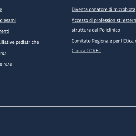
e
Diventa donatore di microbiota
ed esami
Accesso di professionisti estern
strutture del Policlinico
menti
Comitato Regionale per l’Etica 
lliative pediatriche
Clinica COREC
rari
e rare