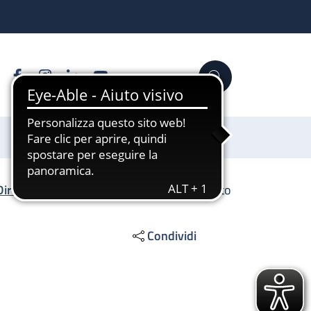
Facebook
Instagram
Linkedin
YouTube
Cerca
Sostienici
Direzione Scientifica
/
SS Imaging avanzato
Condividi