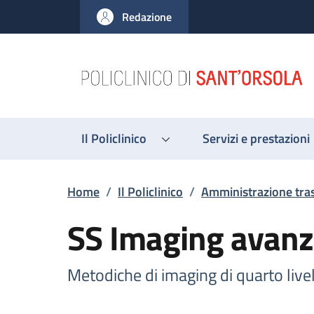
Salta al contenuto principale
Skip to footer content
Redazione
Il Policlinico
Servizi e prestazioni
Briciole di pane
Home
/
Il Policlinico
/
Amministrazione tra
SS Imaging avanz
Metodiche di imaging di quarto live