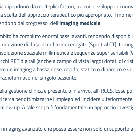
ogia dipendono da molteplici fattori, tra cui lo sviluppo di nu
la scelta dell’approccio terapeutico più appropriato, il mome
ipendono dal progresso dell’
imaging medicale
.
e ambito ha compiuto enormi passi avanti, rendendo disponibi
n riduzione di dose di radiazioni erogate (Spectral CT), tom
 risoluzione spaziale millimetrica e sequenze super sensibil
chi PET digitali (anche a campo di vista largo) dotati di cris
ere un imaging a bassa dose, rapido, statico o dinamico e vers
n radiofarmaco nel singolo paziente.
la gestione clinica e presenti, o in arrivo, all’IRCCS. Esse 
cerca per ottimizzarne l’impiego ed incidere ulteriormente s
 follow up. A tale scopo è fondamentale un approccio investi
 di imaging avanzato che possa essere non solo di supporto a