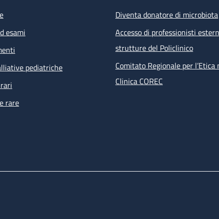
e
Diventa donatore di microbiota
ed esami
Accesso di professionisti estern
strutture del Policlinico
menti
Comitato Regionale per l’Etica 
lliative pediatriche
Clinica COREC
rari
e rare