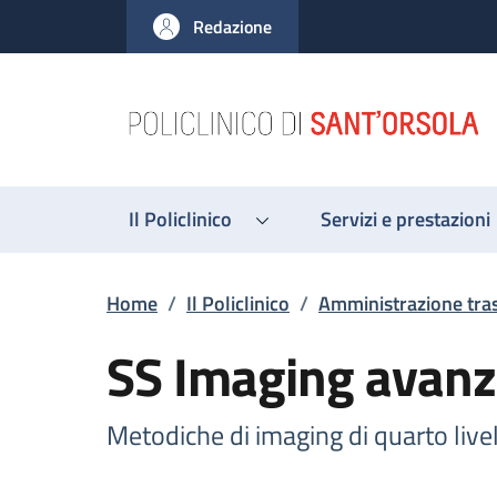
Salta al contenuto principale
Skip to footer content
Redazione
Il Policlinico
Servizi e prestazioni
Briciole di pane
Home
/
Il Policlinico
/
Amministrazione tra
SS Imaging avanz
Metodiche di imaging di quarto live