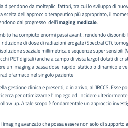
ogia dipendono da molteplici fattori, tra cui lo sviluppo di nu
la scelta dell’approccio terapeutico più appropriato, il mome
ipendono dal progresso dell’
imaging medicale
.
e ambito ha compiuto enormi passi avanti, rendendo disponibi
n riduzione di dose di radiazioni erogate (Spectral CT), tom
 risoluzione spaziale millimetrica e sequenze super sensibil
chi PET digitali (anche a campo di vista largo) dotati di cris
ere un imaging a bassa dose, rapido, statico o dinamico e vers
n radiofarmaco nel singolo paziente.
la gestione clinica e presenti, o in arrivo, all’IRCCS. Esse 
cerca per ottimizzarne l’impiego ed incidere ulteriormente s
 follow up. A tale scopo è fondamentale un approccio investi
 di imaging avanzato che possa essere non solo di supporto a