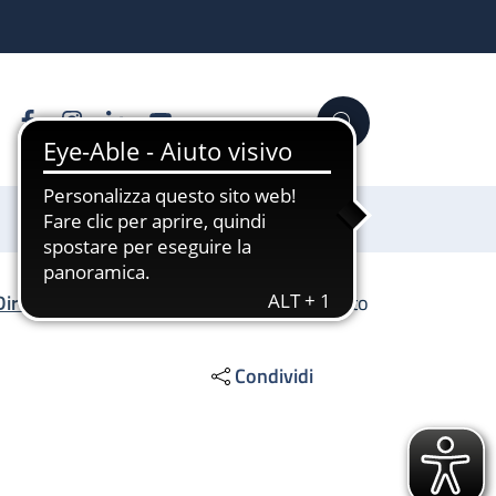
Facebook
Instagram
Linkedin
YouTube
Cerca
Sostienici
Direzione Scientifica
/
SS Imaging avanzato
Condividi