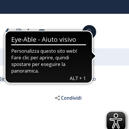
Facebook
Instagram
Linkedin
YouTube
Cerca
Sostienici
Direzione Scientifica
/
SS Imaging avanzato
Condividi