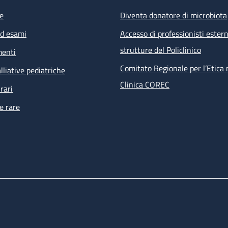
e
Diventa donatore di microbiota
ed esami
Accesso di professionisti estern
strutture del Policlinico
menti
Comitato Regionale per l’Etica 
lliative pediatriche
Clinica COREC
rari
e rare