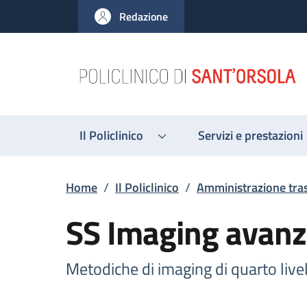
Salta al contenuto principale
Skip to footer content
Redazione
Il Policlinico
Servizi e prestazioni
Briciole di pane
Home
/
Il Policlinico
/
Amministrazione tra
SS Imaging avanz
Metodiche di imaging di quarto live