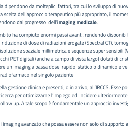
ogia dipendono da molteplici fattori, tra cui lo sviluppo di nu
la scelta dell’approccio terapeutico più appropriato, il mome
ipendono dal progresso dell’
imaging medicale
.
e ambito ha compiuto enormi passi avanti, rendendo disponibi
n riduzione di dose di radiazioni erogate (Spectral CT), tom
 risoluzione spaziale millimetrica e sequenze super sensibil
chi PET digitali (anche a campo di vista largo) dotati di cris
ere un imaging a bassa dose, rapido, statico o dinamico e vers
n radiofarmaco nel singolo paziente.
la gestione clinica e presenti, o in arrivo, all’IRCCS. Esse 
cerca per ottimizzarne l’impiego ed incidere ulteriormente s
 follow up. A tale scopo è fondamentale un approccio investi
 di imaging avanzato che possa essere non solo di supporto a