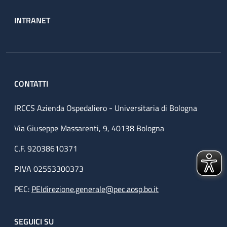
INTRANET
CONTATTI
IRCCS Azienda Ospedaliero - Universitaria di Bologna
Via Giuseppe Massarenti, 9, 40138 Bologna
C.F. 92038610371
P.IVA 02553300373
PEC:
PEIdirezione.generale@pec.aosp.bo.it
SEGUICI SU