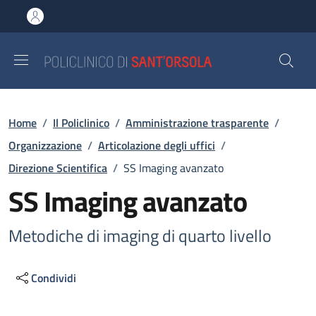
Salta al contenuto principale
Skip to footer content
Briciole di pane
Home
/
Il Policlinico
/
Amministrazione trasparente
/
Organizzazione
/
Articolazione degli uffici
/
Direzione Scientifica
/
SS Imaging avanzato
SS Imaging avanzato
Metodiche di imaging di quarto livello
Condividi