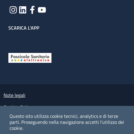
SCARICA L'APP
Useful links section
Small prints
Note legali
Cookies Policy
Questo sito utilizza cookie tecnici, analytics e di terze
Policy privacy e protezione del dato personale
parti.
Proseguendo nella navigazione accetti l'utilizzo dei
cookie.
Albo pretorio on-line