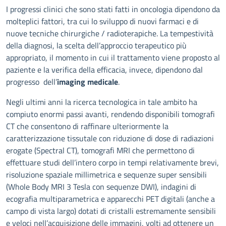
Descrizione
I progressi clinici che sono stati fatti in oncologia dipendono da
molteplici fattori, tra cui lo sviluppo di nuovi farmaci e di
nuove tecniche chirurgiche / radioterapiche. La tempestività
della diagnosi, la scelta dell’approccio terapeutico più
appropriato, il momento in cui il trattamento viene proposto al
paziente e la verifica della efficacia, invece, dipendono dal
progresso dell’
imaging medicale
.
Negli ultimi anni la ricerca tecnologica in tale ambito ha
compiuto enormi passi avanti, rendendo disponibili tomografi
CT che consentono di raffinare ulteriormente la
caratterizzazione tissutale con riduzione di dose di radiazioni
erogate (Spectral CT), tomografi MRI che permettono di
effettuare studi dell’intero corpo in tempi relativamente brevi,
risoluzione spaziale millimetrica e sequenze super sensibili
(Whole Body MRI 3 Tesla con sequenze DWI), indagini di
ecografia multiparametrica e apparecchi PET digitali (anche a
campo di vista largo) dotati di cristalli estremamente sensibili
e veloci nell’acquisizione delle immagini, volti ad ottenere un