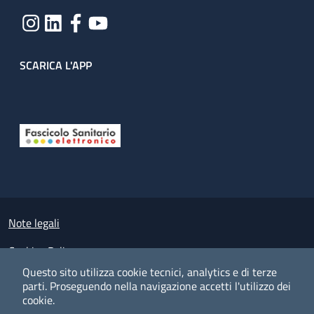
SCARICA L'APP
Useful links section
Small prints
Note legali
Cookies Policy
Questo sito utilizza cookie tecnici, analytics e di terze
Policy privacy e protezione del dato personale
parti.
Proseguendo nella navigazione accetti l'utilizzo dei
cookie.
Albo pretorio on-line