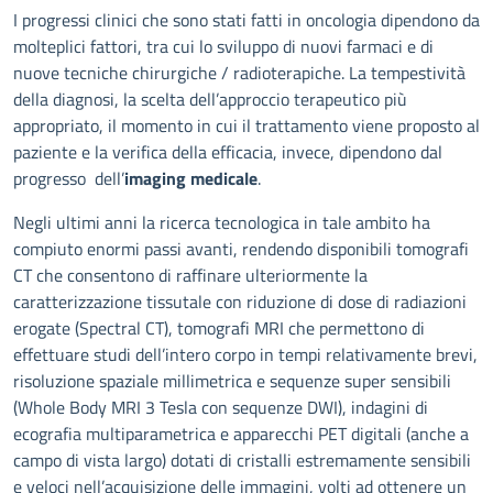
Descrizione
I progressi clinici che sono stati fatti in oncologia dipendono da
molteplici fattori, tra cui lo sviluppo di nuovi farmaci e di
nuove tecniche chirurgiche / radioterapiche. La tempestività
della diagnosi, la scelta dell’approccio terapeutico più
appropriato, il momento in cui il trattamento viene proposto al
paziente e la verifica della efficacia, invece, dipendono dal
progresso dell’
imaging medicale
.
Negli ultimi anni la ricerca tecnologica in tale ambito ha
compiuto enormi passi avanti, rendendo disponibili tomografi
CT che consentono di raffinare ulteriormente la
caratterizzazione tissutale con riduzione di dose di radiazioni
erogate (Spectral CT), tomografi MRI che permettono di
effettuare studi dell’intero corpo in tempi relativamente brevi,
risoluzione spaziale millimetrica e sequenze super sensibili
(Whole Body MRI 3 Tesla con sequenze DWI), indagini di
ecografia multiparametrica e apparecchi PET digitali (anche a
campo di vista largo) dotati di cristalli estremamente sensibili
e veloci nell’acquisizione delle immagini, volti ad ottenere un