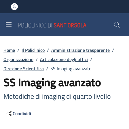
Salta al contenuto principale
Skip to footer content
Briciole di pane
Home
/
Il Policlinico
/
Amministrazione trasparente
/
Organizzazione
/
Articolazione degli uffici
/
Direzione Scientifica
/
SS Imaging avanzato
SS Imaging avanzato
Metodiche di imaging di quarto livello
Condividi