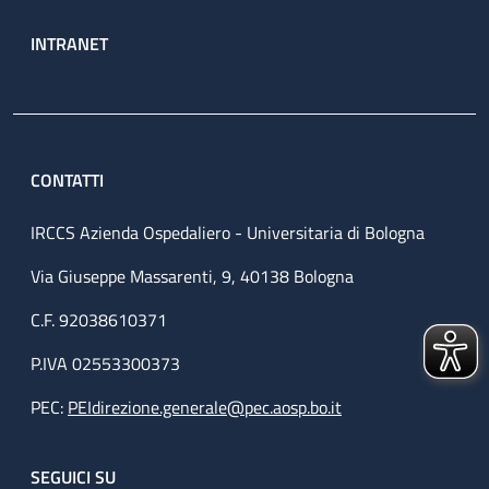
INTRANET
CONTATTI
IRCCS Azienda Ospedaliero - Universitaria di Bologna
Via Giuseppe Massarenti, 9, 40138 Bologna
C.F. 92038610371
P.IVA 02553300373
PEC:
PEIdirezione.generale@pec.aosp.bo.it
SEGUICI SU