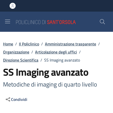
Salta al contenuto principale
Skip to footer content
Briciole di pane
Home
/
Il Policlinico
/
Amministrazione trasparente
/
Organizzazione
/
Articolazione degli uffici
/
Direzione Scientifica
/
SS Imaging avanzato
SS Imaging avanzato
Metodiche di imaging di quarto livello
Condividi