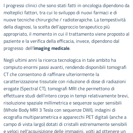
Descrizione
I progressi clinici che sono stati fatti in oncologia dipendono da
molteplici fattori, tra cui lo sviluppo di nuovi farmaci e di
nuove tecniche chirurgiche / radioterapiche. La tempestività
della diagnosi, la scelta dell’approccio terapeutico più
appropriato, il momento in cui il trattamento viene proposto al
paziente e la verifica della efficacia, invece, dipendono dal
progresso dell’
imaging medicale
.
Negli ultimi anni la ricerca tecnologica in tale ambito ha
compiuto enormi passi avanti, rendendo disponibili tomografi
CT che consentono di raffinare ulteriormente la
caratterizzazione tissutale con riduzione di dose di radiazioni
erogate (Spectral CT), tomografi MRI che permettono di
effettuare studi dell’intero corpo in tempi relativamente brevi,
risoluzione spaziale millimetrica e sequenze super sensibili
(Whole Body MRI 3 Tesla con sequenze DWI), indagini di
ecografia multiparametrica e apparecchi PET digitali (anche a
campo di vista largo) dotati di cristalli estremamente sensibili
e veloci nell’acquisizione delle immagini, volti ad ottenere un