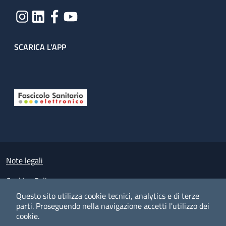
SCARICA L'APP
Useful links section
Small prints
Note legali
Cookies Policy
Questo sito utilizza cookie tecnici, analytics e di terze
Policy privacy e protezione del dato personale
parti.
Proseguendo nella navigazione accetti l'utilizzo dei
cookie.
Albo pretorio on-line