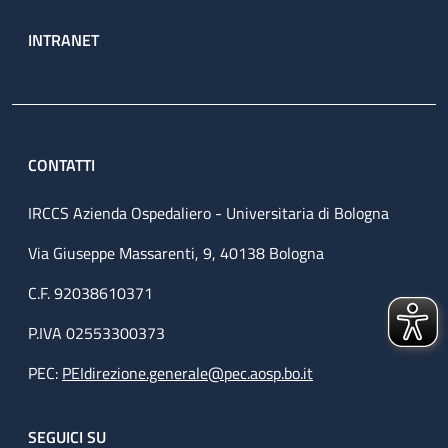
INTRANET
CONTATTI
IRCCS Azienda Ospedaliero - Universitaria di Bologna
Via Giuseppe Massarenti, 9, 40138 Bologna
C.F. 92038610371
P.IVA 02553300373
PEC:
PEIdirezione.generale@pec.aosp.bo.it
SEGUICI SU