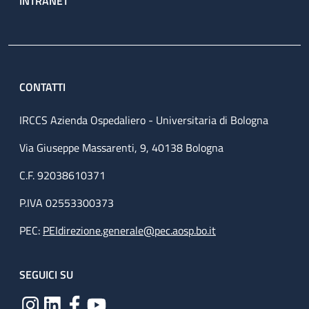
INTRANET
CONTATTI
IRCCS Azienda Ospedaliero - Universitaria di Bologna
Via Giuseppe Massarenti, 9, 40138 Bologna
C.F. 92038610371
P.IVA 02553300373
PEC:
PEIdirezione.generale@pec.aosp.bo.it
SEGUICI SU