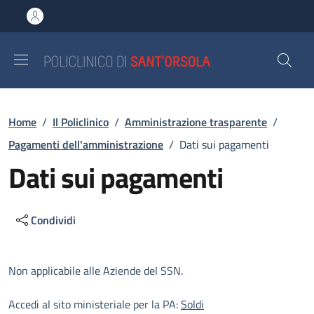
Salta al contenuto principale
Skip to footer content
Briciole di pane
Home
/
Il Policlinico
/
Amministrazione trasparente
/
Pagamenti dell'amministrazione
/
Dati sui pagamenti
Dati sui pagamenti
Condividi
Descrizione
Non applicabile alle Aziende del SSN.
Accedi al sito ministeriale per la PA:
Soldi