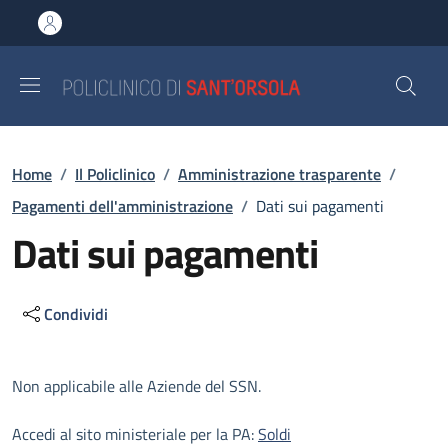
Salta al contenuto principale
Skip to footer content
Briciole di pane
Home
/
Il Policlinico
/
Amministrazione trasparente
/
Pagamenti dell'amministrazione
/
Dati sui pagamenti
Dati sui pagamenti
Condividi
Descrizione
Non applicabile alle Aziende del SSN.
Accedi al sito ministeriale per la PA:
Soldi