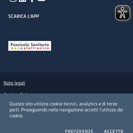
SCARICA L'APP
Useful links section
Small prints
Note legali
Cookies Policy
Questo sito utilizza cookie tecnici, analytics e di terze
Policy privacy e protezione del dato personale
parti.
Proseguendo nella navigazione accetti l'utilizzo dei
cookie.
Albo pretorio on-line
Dichiarazione di accessibilità
COOKIES
I CO
PREFERENZE
ACCETTO