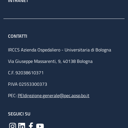
INTRANET
CONTATTI
IRCCS Azienda Ospedaliero - Universitaria di Bologna
Via Giuseppe Massarenti, 9, 40138 Bologna
C.F. 92038610371
P.IVA 02553300373
PEC:
PEIdirezione.generale@pec.aosp.bo.it
SEGUICI SU