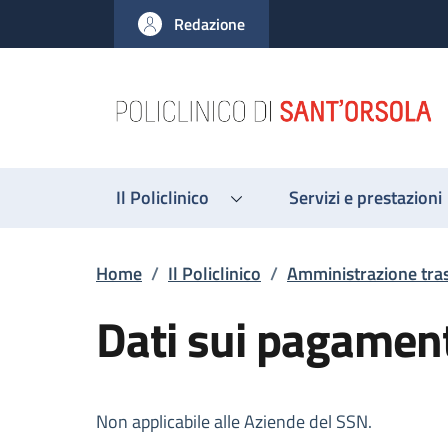
Salta al contenuto principale
Skip to footer content
Redazione
Il Policlinico
Servizi e prestazioni
Briciole di pane
Home
/
Il Policlinico
/
Amministrazione tra
Dati sui pagamen
Descrizione
Non applicabile alle Aziende del SSN.