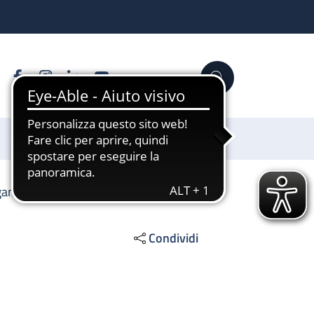
Facebook
Instagram
Linkedin
YouTube
Cerca
Sostienici
agamenti
Condividi