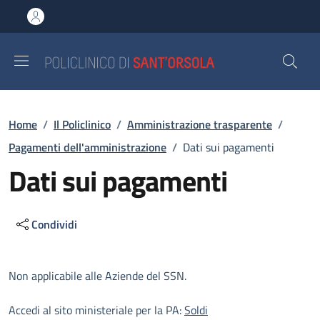
Salta al contenuto principale
Skip to footer content
Briciole di pane
Home
/
Il Policlinico
/
Amministrazione trasparente
/
Pagamenti dell'amministrazione
/
Dati sui pagamenti
Dati sui pagamenti
Condividi
Descrizione
Non applicabile alle Aziende del SSN.
Accedi al sito ministeriale per la PA:
Soldi