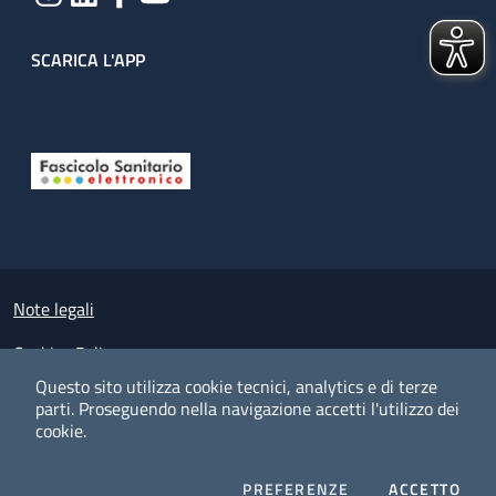
SCARICA L'APP
Useful links section
Small prints
Note legali
Cookies Policy
Questo sito utilizza cookie tecnici, analytics e di terze
Policy privacy e protezione del dato personale
parti.
Proseguendo nella navigazione accetti l'utilizzo dei
cookie.
Albo pretorio on-line
Dichiarazione di accessibilità
COOKIES
I CO
PREFERENZE
ACCETTO