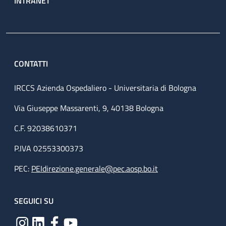
INTRANET
CONTATTI
IRCCS Azienda Ospedaliero - Universitaria di Bologna
Via Giuseppe Massarenti, 9, 40138 Bologna
C.F. 92038610371
P.IVA 02553300373
PEC:
PEIdirezione.generale@pec.aosp.bo.it
SEGUICI SU