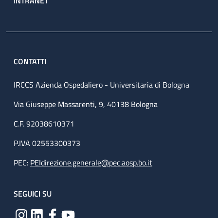
INTRANET
CONTATTI
IRCCS Azienda Ospedaliero - Universitaria di Bologna
Via Giuseppe Massarenti, 9, 40138 Bologna
C.F. 92038610371
P.IVA 02553300373
PEC:
PEIdirezione.generale@pec.aosp.bo.it
SEGUICI SU