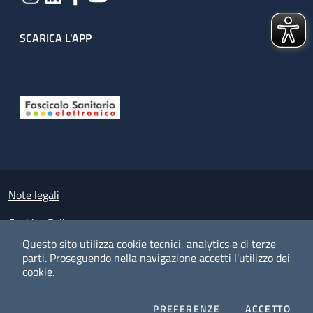
SCARICA L'APP
Useful links section
Small prints
Note legali
Cookies Policy
Questo sito utilizza cookie tecnici, analytics e di terze
Policy privacy e protezione del dato personale
parti.
Proseguendo nella navigazione accetti l'utilizzo dei
cookie.
Albo pretorio on-line
Dichiarazione di accessibilità
COOKIES
I CO
PREFERENZE
ACCETTO