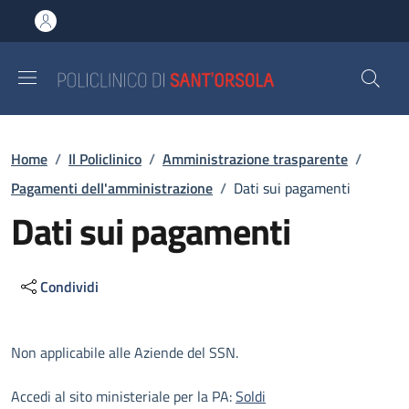
Salta al contenuto principale
Skip to footer content
Briciole di pane
Home
/
Il Policlinico
/
Amministrazione trasparente
/
Pagamenti dell'amministrazione
/
Dati sui pagamenti
Dati sui pagamenti
Condividi
Descrizione
Non applicabile alle Aziende del SSN.
Accedi al sito ministeriale per la PA:
Soldi