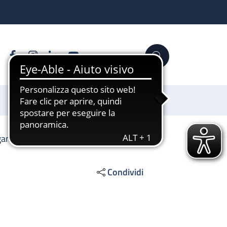
Facebook
Instagram
Linkedin
YouTube
Cerca
Sostienici
agamenti
Condividi