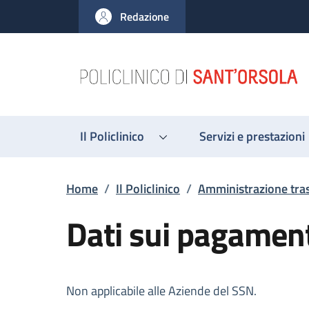
Salta al contenuto principale
Skip to footer content
Redazione
Il Policlinico
Servizi e prestazioni
Briciole di pane
Home
/
Il Policlinico
/
Amministrazione tra
Dati sui pagamen
Descrizione
Non applicabile alle Aziende del SSN.