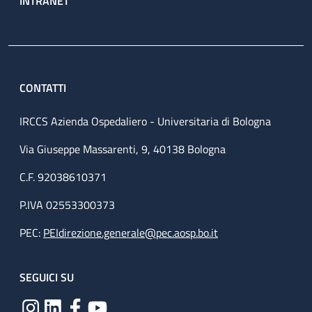
INTRANET
CONTATTI
IRCCS Azienda Ospedaliero - Universitaria di Bologna
Via Giuseppe Massarenti, 9, 40138 Bologna
C.F. 92038610371
P.IVA 02553300373
PEC:
PEIdirezione.generale@pec.aosp.bo.it
SEGUICI SU