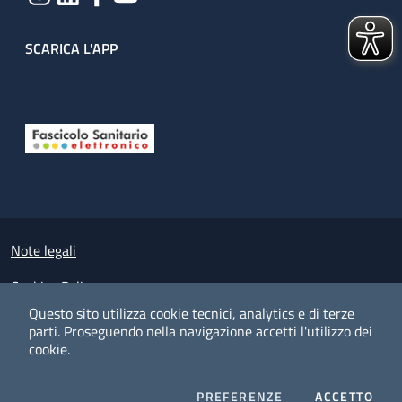
SCARICA L'APP
Useful links section
Small prints
Note legali
Cookies Policy
Questo sito utilizza cookie tecnici, analytics e di terze
Policy privacy e protezione del dato personale
parti.
Proseguendo nella navigazione accetti l'utilizzo dei
cookie.
Albo pretorio on-line
Dichiarazione di accessibilità
COOKIES
I CO
PREFERENZE
ACCETTO