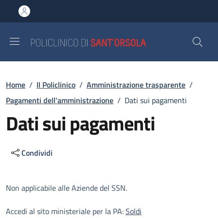
Salta al contenuto principale
Skip to footer content
Briciole di pane
Home
/
Il Policlinico
/
Amministrazione trasparente
/
Pagamenti dell'amministrazione
/
Dati sui pagamenti
Dati sui pagamenti
Condividi
Descrizione
Non applicabile alle Aziende del SSN.
Accedi al sito ministeriale per la PA:
Soldi