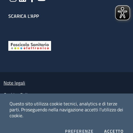
SCARICA L'APP
Useful links section
Small prints
Note legali
Cookies Policy
Questo sito utilizza cookie tecnici, analytics e di terze
Policy privacy e protezione del dato personale
parti.
Proseguendo nella navigazione accetti l'utilizzo dei
cookie.
Albo pretorio on-line
Dichiarazione di accessibilità
COOKIES
I CO
PREFERENZE
ACCETTO