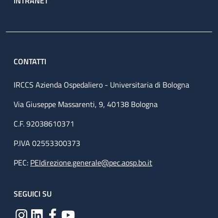
INTRANET
CONTATTI
IRCCS Azienda Ospedaliero - Universitaria di Bologna
Via Giuseppe Massarenti, 9, 40138 Bologna
C.F. 92038610371
P.IVA 02553300373
PEC:
PEIdirezione.generale@pec.aosp.bo.it
SEGUICI SU