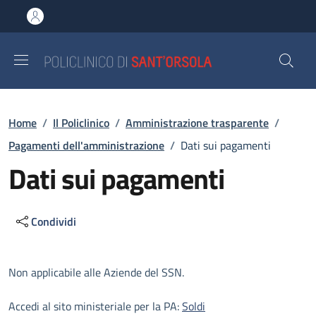
Salta al contenuto principale
Skip to footer content
Briciole di pane
Home
/
Il Policlinico
/
Amministrazione trasparente
/
Pagamenti dell'amministrazione
/
Dati sui pagamenti
Dati sui pagamenti
Condividi
Descrizione
Non applicabile alle Aziende del SSN.
Accedi al sito ministeriale per la PA:
Soldi