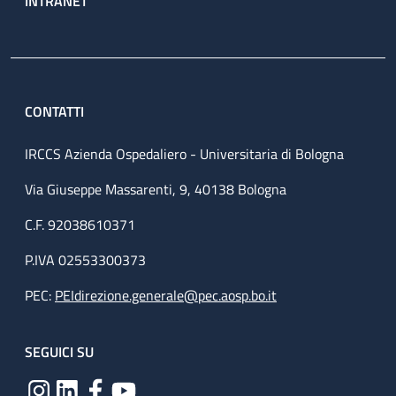
INTRANET
CONTATTI
IRCCS Azienda Ospedaliero - Universitaria di Bologna
Via Giuseppe Massarenti, 9, 40138 Bologna
C.F. 92038610371
P.IVA 02553300373
PEC:
PEIdirezione.generale@pec.aosp.bo.it
SEGUICI SU