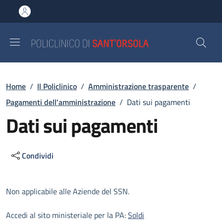
Salta al contenuto principale
Skip to footer content
Briciole di pane
Home
/
Il Policlinico
/
Amministrazione trasparente
/
Pagamenti dell'amministrazione
/
Dati sui pagamenti
Dati sui pagamenti
Condividi
Descrizione
Non applicabile alle Aziende del SSN.
Accedi al sito ministeriale per la PA:
Soldi