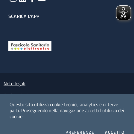
SCARICA L'APP
Useful links section
Small prints
Note legali
Cookies Policy
Questo sito utilizza cookie tecnici, analytics e di terze
Policy privacy e protezione del dato personale
parti.
Proseguendo nella navigazione accetti l'utilizzo dei
cookie.
Albo pretorio on-line
Dichiarazione di accessibilità
COOKIES
I CO
PREFERENZE
ACCETTO