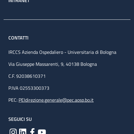
INTRANET
CONTATTI
IRCCS Azienda Ospedaliero - Universitaria di Bologna
Via Giuseppe Massarenti, 9, 40138 Bologna
C.F. 92038610371
P.IVA 02553300373
PEC:
PEIdirezione.generale@pec.aosp.bo.it
SEGUICI SU