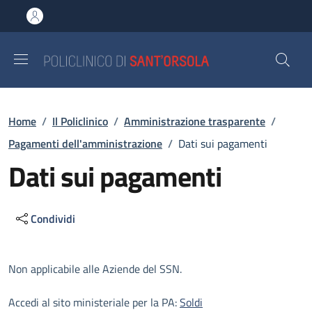
Salta al contenuto principale
Skip to footer content
Briciole di pane
Home
/
Il Policlinico
/
Amministrazione trasparente
/
Pagamenti dell'amministrazione
/
Dati sui pagamenti
Dati sui pagamenti
Condividi
Descrizione
Non applicabile alle Aziende del SSN.
Accedi al sito ministeriale per la PA:
Soldi