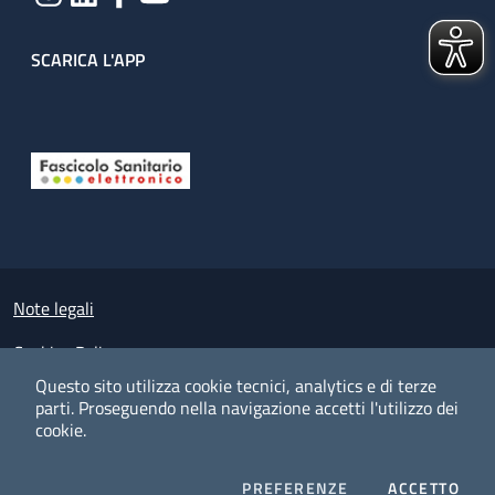
SCARICA L'APP
Useful links section
Small prints
Note legali
Cookies Policy
Questo sito utilizza cookie tecnici, analytics e di terze
Policy privacy e protezione del dato personale
parti.
Proseguendo nella navigazione accetti l'utilizzo dei
cookie.
Albo pretorio on-line
Dichiarazione di accessibilità
COOKIES
I CO
PREFERENZE
ACCETTO