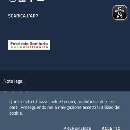
SCARICA L'APP
Useful links section
Small prints
Note legali
Cookies Policy
Questo sito utilizza cookie tecnici, analytics e di terze
Policy privacy e protezione del dato personale
parti.
Proseguendo nella navigazione accetti l'utilizzo dei
cookie.
Albo pretorio on-line
Dichiarazione di accessibilità
COOKIES
I CO
PREFERENZE
ACCETTO