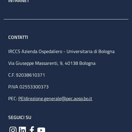
INTRANET
CONTATTI
IRCCS Azienda Ospedaliero - Universitaria di Bologna
Via Giuseppe Massarenti, 9, 40138 Bologna
C.F. 92038610371
P.IVA 02553300373
PEC:
PEIdirezione.generale@pec.aosp.bo.it
SEGUICI SU