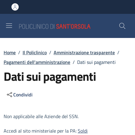
Salta al contenuto principale
Skip to footer content
Briciole di pane
Home
/
Il Policlinico
/
Amministrazione trasparente
/
Pagamenti dell'amministrazione
/
Dati sui pagamenti
Dati sui pagamenti
Condividi
Descrizione
Non applicabile alle Aziende del SSN.
Accedi al sito ministeriale per la PA:
Soldi