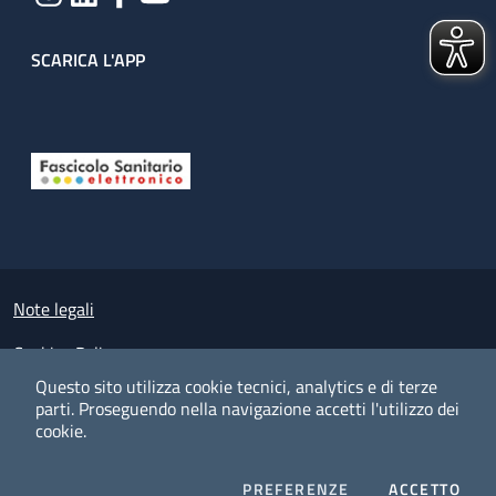
SCARICA L'APP
Useful links section
Small prints
Note legali
Cookies Policy
Questo sito utilizza cookie tecnici, analytics e di terze
Policy privacy e protezione del dato personale
parti.
Proseguendo nella navigazione accetti l'utilizzo dei
cookie.
Albo pretorio on-line
Dichiarazione di accessibilità
COOKIES
I CO
PREFERENZE
ACCETTO