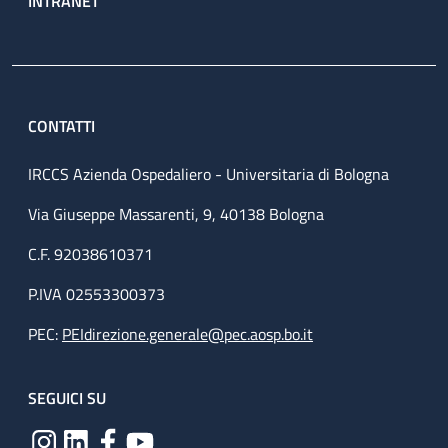
INTRANET
CONTATTI
IRCCS Azienda Ospedaliero - Universitaria di Bologna
Via Giuseppe Massarenti, 9, 40138 Bologna
C.F. 92038610371
P.IVA 02553300373
PEC:
PEIdirezione.generale@pec.aosp.bo.it
SEGUICI SU