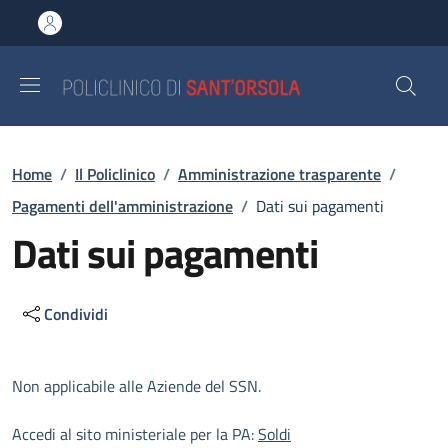
Salta al contenuto principale
Skip to footer content
Briciole di pane
Home
/
Il Policlinico
/
Amministrazione trasparente
/
Pagamenti dell'amministrazione
/
Dati sui pagamenti
Dati sui pagamenti
Condividi
Descrizione
Non applicabile alle Aziende del SSN.
Accedi al sito ministeriale per la PA:
Soldi