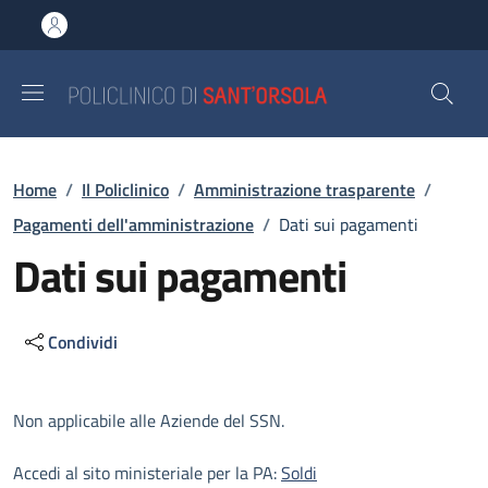
Salta al contenuto principale
Skip to footer content
Briciole di pane
Home
/
Il Policlinico
/
Amministrazione trasparente
/
Pagamenti dell'amministrazione
/
Dati sui pagamenti
Dati sui pagamenti
Condividi
Descrizione
Non applicabile alle Aziende del SSN.
Accedi al sito ministeriale per la PA:
Soldi