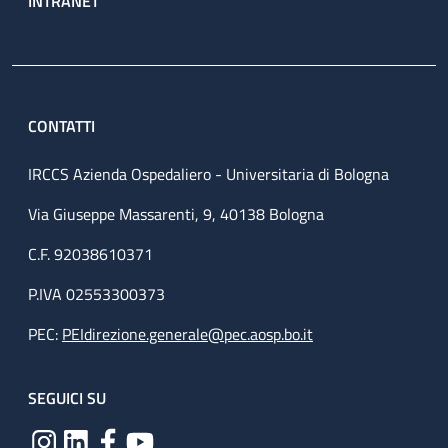
INTRANET
CONTATTI
IRCCS Azienda Ospedaliero - Universitaria di Bologna
Via Giuseppe Massarenti, 9, 40138 Bologna
C.F. 92038610371
P.IVA 02553300373
PEC:
PEIdirezione.generale@pec.aosp.bo.it
SEGUICI SU