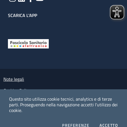
SCARICA L'APP
Useful links section
Small prints
Note legali
Cookies Policy
Questo sito utilizza cookie tecnici, analytics e di terze
Policy privacy e protezione del dato personale
parti.
Proseguendo nella navigazione accetti l'utilizzo dei
cookie.
Albo pretorio on-line
Dichiarazione di accessibilità
COOKIES
I CO
PREFERENZE
ACCETTO