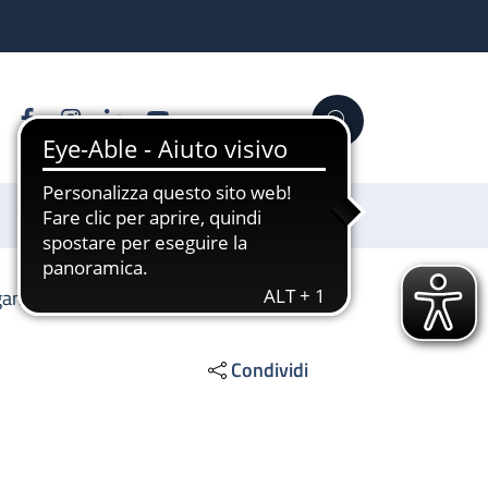
Facebook
Instagram
Linkedin
YouTube
Cerca
Sostienici
agamenti
Condividi