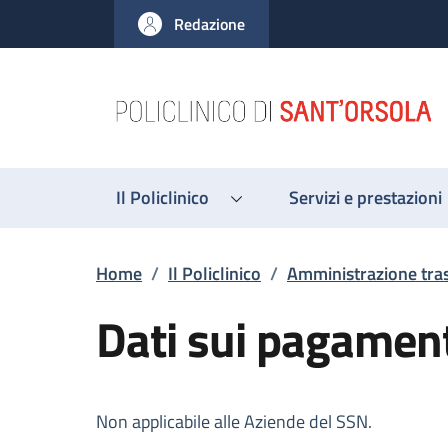
Salta al contenuto principale
Skip to footer content
Redazione
Il Policlinico
Servizi e prestazioni
Briciole di pane
Home
/
Il Policlinico
/
Amministrazione tra
Dati sui pagamen
Descrizione
Non applicabile alle Aziende del SSN.