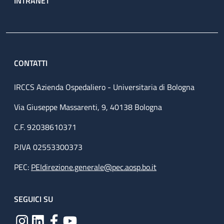
INTRANET
CONTATTI
IRCCS Azienda Ospedaliero - Universitaria di Bologna
Via Giuseppe Massarenti, 9, 40138 Bologna
C.F. 92038610371
P.IVA 02553300373
PEC:
PEIdirezione.generale@pec.aosp.bo.it
SEGUICI SU