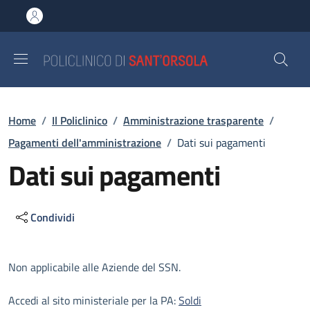
Salta al contenuto principale
Skip to footer content
Briciole di pane
Home
/
Il Policlinico
/
Amministrazione trasparente
/
Pagamenti dell'amministrazione
/
Dati sui pagamenti
Dati sui pagamenti
Condividi
Descrizione
Non applicabile alle Aziende del SSN.
Accedi al sito ministeriale per la PA:
Soldi