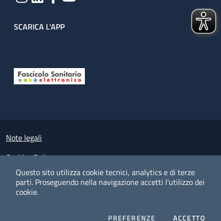
SCARICA L'APP
Useful links section
Small prints
Note legali
Cookies Policy
Questo sito utilizza cookie tecnici, analytics e di terze
Policy privacy e protezione del dato personale
parti.
Proseguendo nella navigazione accetti l'utilizzo dei
cookie.
Albo pretorio on-line
Dichiarazione di accessibilità
COOKIES
I CO
PREFERENZE
ACCETTO