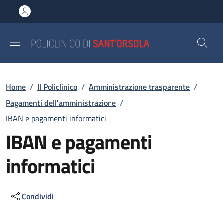
Salta al contenuto principale
Skip to footer content
Briciole di pane
Home
/
Il Policlinico
/
Amministrazione trasparente
/
Pagamenti dell'amministrazione
/
IBAN e pagamenti informatici
IBAN e pagamenti
informatici
Condividi