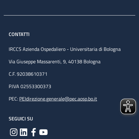
CONTATTI
IRCCS Azienda Ospedaliero - Universitaria di Bologna
Via Giuseppe Massarenti, 9, 40138 Bologna
C.F. 92038610371
P.IVA 02553300373
PEC:
PEIdirezione.generale@pec.aosp.bo.it
SEGUICI SU