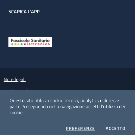
SCARICA L'APP
Useful links section
Small prints
Note legali
Cookies Policy
Questo sito utilizza cookie tecnici, analytics e di terze
Policy privacy e protezione del dato personale
parti.
Proseguendo nella navigazione accetti l'utilizzo dei
cookie.
Albo pretorio on-line
Dichiarazione di accessibilità
COOKIES
I CO
PREFERENZE
ACCETTO