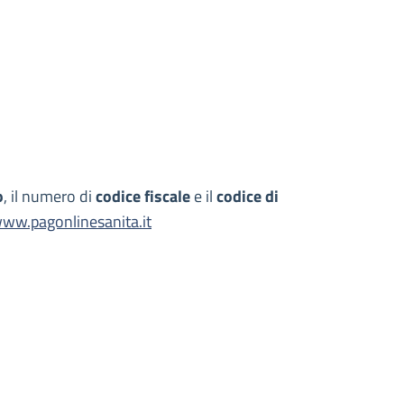
o
, il numero di
codice fiscale
e il
codice di
ww.pagonlinesanita.it