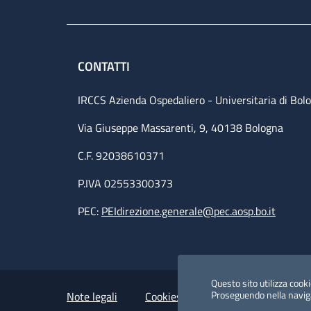
CONTATTI
IRCCS Azienda Ospedaliero - Universitaria di Bol
Via Giuseppe Massarenti, 9, 40138 Bologna
C.F. 92038610371
P.IVA 02553300373
PEC:
PEIdirezione.generale@pec.aosp.bo.it
Small prints
Useful links section
Questo sito utilizza cookie
Proseguendo nella navigaz
Note legali
Cookies Policy
Policy privacy 