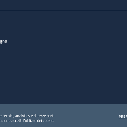
ogna
 tecnici, analytics e di terze parti.
PRE
ione accetti l'utilizzo dei cookie.
e protezione del dato personale
Albo pretorio on-line
Dic