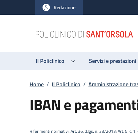
Salta al contenuto principale
Skip to footer content
Redazione
Il Policlinico
Servizi e prestazioni
Briciole di pane
Home
/
Il Policlinico
/
Amministrazione tra
IBAN e pagamenti
Descrizione
Riferimenti normativi: Art. 36, d.lgs. n. 33/2013; Art. 5, c. 1,