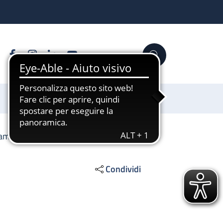
Facebook
Instagram
Linkedin
YouTube
Cerca
Sostienici
amenti informatici
Condividi