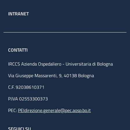
INTRANET
CONTATTI
IRCCS Azienda Ospedaliero - Universitaria di Bologna
Via Giuseppe Massarenti, 9, 40138 Bologna
C.F. 92038610371
P.IVA 02553300373
PEC:
PEIdirezione.generale@pec.aosp.bo.it
SEGUICI SU