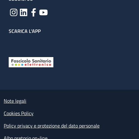
SCARICA L'APP
Useful links section
Small prints
Note legali
Cookies Policy
Policy privacy e protezione del dato personale
Albo pretorio on-line