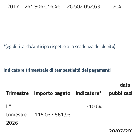
2017
261.906.016,46
26.502.052,63
704
*
(gg di ritardo/anticipo rispetto alla scadenza del debito)
Indicatore trimestrale di tempestività dei pagamenti
data
Trimestre
Importo pagato
Indicatore*
pubblicaz
II°
-10,64
trimestre
115.037.561,93
2026
28/07/20