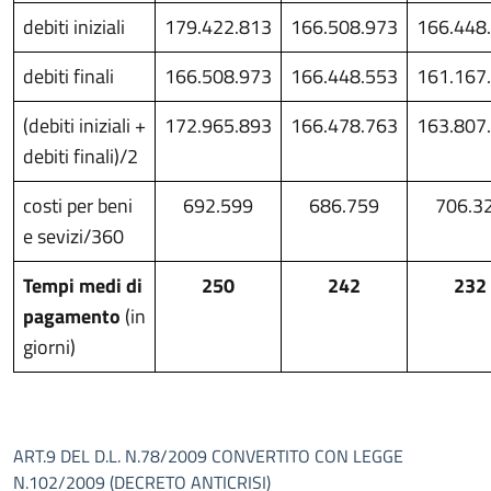
debiti iniziali
179.422.813
166.508.973
166.448
debiti finali
166.508.973
166.448.553
161.167
(debiti iniziali +
172.965.893
166.478.763
163.807
debiti finali)/2
costi per beni
692.599
686.759
706.3
e sevizi/360
Tempi medi di
250
242
232
pagamento
(in
giorni)
ART.9 DEL D.L. N.78/2009 CONVERTITO CON LEGGE
N.102/2009 (DECRETO ANTICRISI)