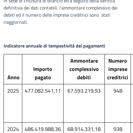
In sede di chiusura di bilancio ed a seguito della verifica
definitiva dei dati contabili, l’ammontare complessivo dei
debiti ed il numero delle imprese creditrici sono stati
riaggiornati.
Indicatore annuale di tempestività dei pagamenti
Ammontare
Numero
Importo
complessivo
imprese
Anno
pagato
debiti
creditrici
2025
477.082.541,11
67.593.219,93
948
2024
486.419.988,36
68.914.331,18
938