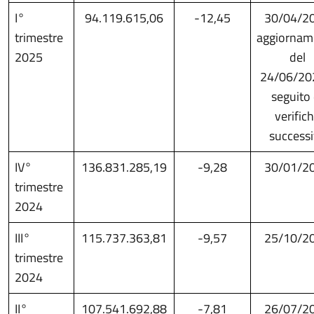
I°
94.119.615,06
-12,45
30/04/2
trimestre
aggiornam
2025
del
24/06/20
seguito 
verific
success
IV°
136.831.285,19
-9,28
30/01/2
trimestre
2024
III°
115.737.363,81
-9,57
25/10/2
trimestre
2024
II°
107.541.692,88
-7,81
26/07/2