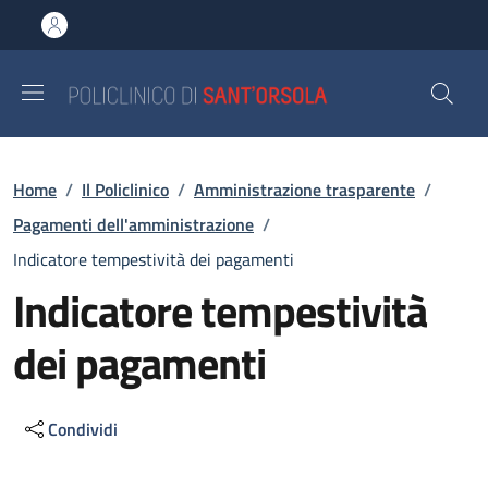
Salta al contenuto principale
Skip to footer content
Briciole di pane
Home
/
Il Policlinico
/
Amministrazione trasparente
/
Pagamenti dell'amministrazione
/
Indicatore tempestività dei pagamenti
Indicatore tempestività
dei pagamenti
Condividi