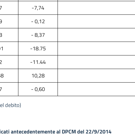
7
-7,74
9
- 0,12
8
- 8,37
91
-18.75
2
-11.44
58
10,28
7
- 0,60
el debito)
licati antecedentemente al DPCM del 22/9/2014