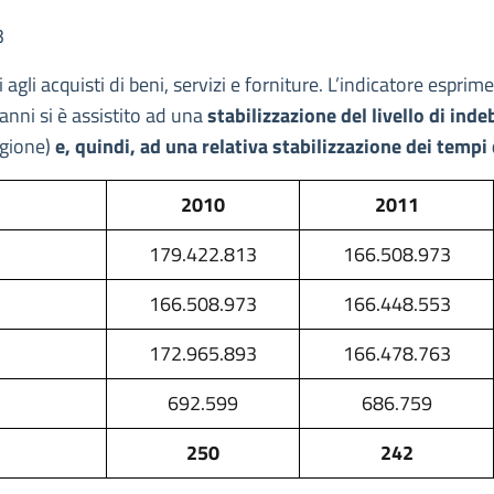
3
li acquisti di beni, servizi e forniture. L’indicatore esprime 
anni si è assistito ad una
stabilizzazione del livello di ind
egione)
e, quindi, ad una relativa stabilizzazione dei temp
2010
2011
179.422.813
166.508.973
166.508.973
166.448.553
172.965.893
166.478.763
692.599
686.759
250
242