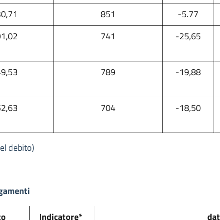
30,71
851
-5.77
91,02
741
-25,65
49,53
789
-19,88
52,63
704
-18,50
el debito)
agamenti
to
Indicatore*
dat