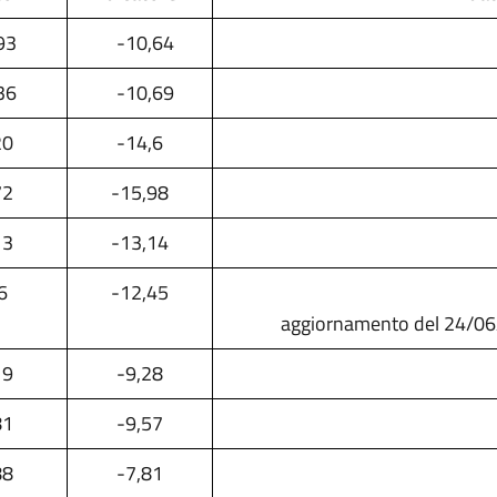
93
-10,64
28/07/
36
-10,69
28/04/
20
-14,6
72
-15,98
13
-13,14
6
-12,45
aggiornamento del 24/06/
19
-9,28
81
-9,57
88
-7,81