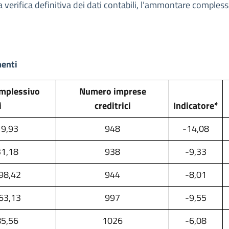
la verifica definitiva dei dati contabili, l’ammontare comples
menti
mplessivo
Numero imprese
i
creditrici
Indicatore*
19,93
948
-14,08
31,18
938
-9,33
98,42
944
-8,01
63,13
997
-9,55
85,56
1026
-6,08