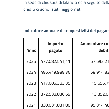
In sede di chiusura di bilancio ed a seguito del
creditrici sono stati riaggiornati.
Indicatore annuale di tempestività dei paga
Importo
Ammontare co
Anno
pagato
debit
2025
477.082.541,11
67.593.2
2024
486.419.988,36
68.914.3
2023
417.605.383,35
115.656.7
2022
372.538.836,69
113.352.0
2021
330.031.831,80
95.314.4