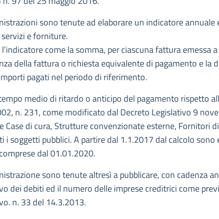
 n. 97 del 25 maggio 2016.
strazioni sono tenute ad elaborare un indicatore annuale ed
 servizi e forniture.
 l’indicatore come la somma, per ciascuna fattura emessa a 
denza della fattura o richiesta equivalente di pagamento e la 
mporti pagati nel periodo di riferimento.
il tempo medio di ritardo o anticipo del pagamento rispetto a
2002, n. 231, come modificato dal Decreto Legislativo 9 novem
ase di cura, Strutture convenzionate esterne, Fornitori di ben
ti i soggetti pubblici. A partire dal 1.1.2017 dal calcolo son
icomprese dal 01.01.2020.
istrazione sono tenute altresì a pubblicare, con cadenza an
o dei debiti ed il numero delle imprese creditrici come prev
vo. n. 33 del 14.3.2013.