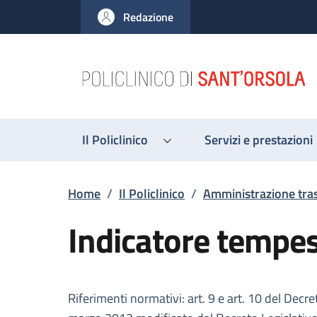
Salta al contenuto principale
Skip to footer content
Redazione
Il Policlinico
Servizi e prestazioni
Briciole di pane
Home
/
Il Policlinico
/
Amministrazione tra
Indicatore tempes
Descrizione
Riferimenti normativi: art. 9 e art. 10 del Dec