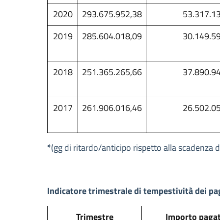
2020
293.675.952,38
53.317.1
2019
285.604.018,09
30.149.5
2018
251.365.265,66
37.890.9
2017
261.906.016,46
26.502.0
*
(gg di ritardo/anticipo rispetto alla scadenza d
Indicatore trimestrale di tempestività dei p
Trimestre
Importo paga