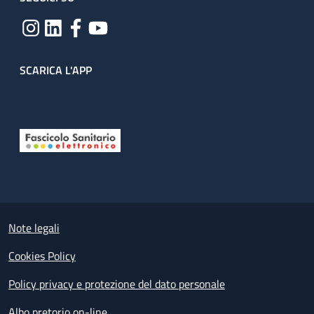
SCARICA L'APP
Useful links section
Small prints
Note legali
Cookies Policy
Policy privacy e protezione del dato personale
Albo pretorio on-line