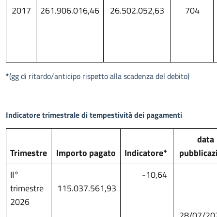
2017
261.906.016,46
26.502.052,63
704
*
(gg di ritardo/anticipo rispetto alla scadenza del debito)
Indicatore trimestrale di tempestività dei pagamenti
data
Trimestre
Importo pagato
Indicatore*
pubblicaz
II°
-10,64
trimestre
115.037.561,93
2026
28/07/20