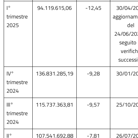
I°
94.119.615,06
-12,45
30/04/2
trimestre
aggiornam
2025
del
24/06/20
seguito 
verific
success
IV°
136.831.285,19
-9,28
30/01/2
trimestre
2024
III°
115.737.363,81
-9,57
25/10/2
trimestre
2024
II°
107.541.692,88
-7,81
26/07/2