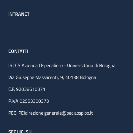
INTRANET
CONTATTI
IRCCS Azienda Ospedaliero - Universitaria di Bologna
Via Giuseppe Massarenti, 9, 40138 Bologna
C.F. 92038610371
P.IVA 02553300373
PEC:
PEIdirezione.generale@pec.aosp.bo.it
SEGUICI SU