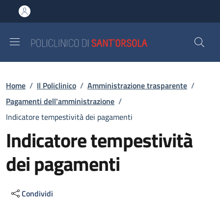
Salta al contenuto principale
Skip to footer content
Briciole di pane
Home
/
Il Policlinico
/
Amministrazione trasparente
/
Pagamenti dell'amministrazione
/
Indicatore tempestività dei pagamenti
Indicatore tempestività
dei pagamenti
Condividi