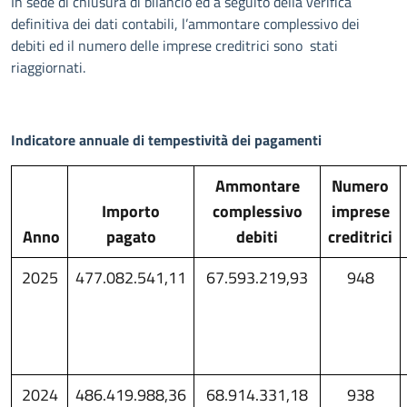
In sede di chiusura di bilancio ed a seguito della verifica
definitiva dei dati contabili, l’ammontare complessivo dei
debiti ed il numero delle imprese creditrici sono stati
riaggiornati.
Indicatore annuale di tempestività dei pagamenti
Ammontare
Numero
Importo
complessivo
imprese
Anno
pagato
debiti
creditrici
2025
477.082.541,11
67.593.219,93
948
2024
486.419.988,36
68.914.331,18
938