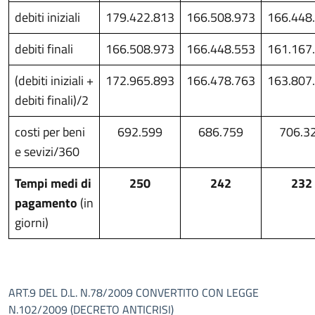
debiti iniziali
179.422.813
166.508.973
166.448
debiti finali
166.508.973
166.448.553
161.167
(debiti iniziali +
172.965.893
166.478.763
163.807
debiti finali)/2
costi per beni
692.599
686.759
706.3
e sevizi/360
Tempi medi di
250
242
232
pagamento
(in
giorni)
ART.9 DEL D.L. N.78/2009 CONVERTITO CON LEGGE
N.102/2009 (DECRETO ANTICRISI)