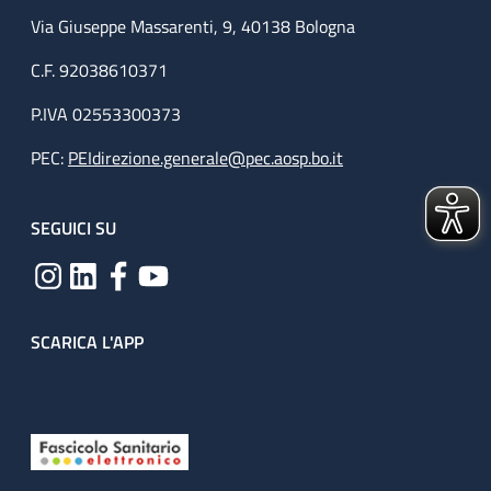
Via Giuseppe Massarenti, 9, 40138 Bologna
C.F. 92038610371
P.IVA 02553300373
PEC:
PEIdirezione.generale@pec.aosp.bo.it
SEGUICI SU
SCARICA L'APP