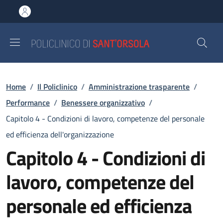
Salta al contenuto principale
Skip to footer content
Briciole di pane
Home
/
Il Policlinico
/
Amministrazione trasparente
/
Performance
/
Benessere organizzativo
/
Capitolo 4 - Condizioni di lavoro, competenze del personale
ed efficienza dell'organizzazione
Capitolo 4 - Condizioni di
lavoro, competenze del
personale ed efficienza