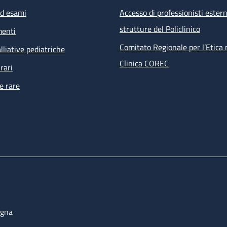
ed esami
Accesso di professionisti estern
strutture del Policlinico
menti
Comitato Regionale per l’Etica 
lliative pediatriche
Clinica COREC
rari
e rare
ogna