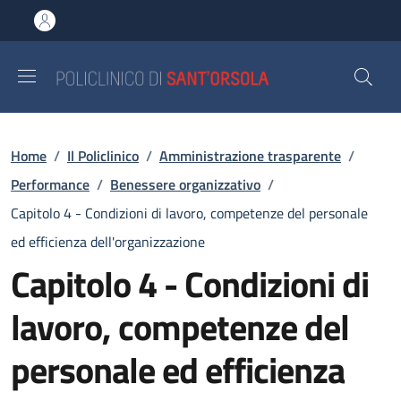
Salta al contenuto principale
Skip to footer content
Briciole di pane
Home
/
Il Policlinico
/
Amministrazione trasparente
/
Performance
/
Benessere organizzativo
/
Capitolo 4 - Condizioni di lavoro, competenze del personale
ed efficienza dell'organizzazione
Capitolo 4 - Condizioni di
lavoro, competenze del
personale ed efficienza