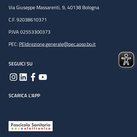
Via Giuseppe Massarenti, 9, 40138 Bologna
C.F. 92038610371
P.IVA 02553300373
PEC:
PEIdirezione.generale@pec.aosp.bo.it
SEGUICI SU
SCARICA L'APP