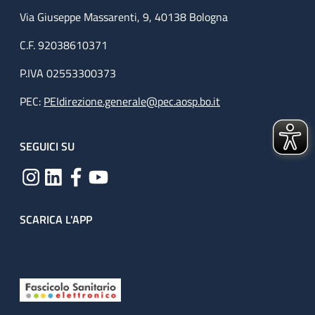
Via Giuseppe Massarenti, 9, 40138 Bologna
C.F. 92038610371
P.IVA 02553300373
PEC:
PEIdirezione.generale@pec.aosp.bo.it
SEGUICI SU
SCARICA L'APP