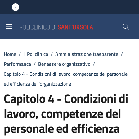
Salta al contenuto principale
Skip to footer content
Briciole di pane
Home
/
Il Policlinico
/
Amministrazione trasparente
/
Performance
/
Benessere organizzativo
/
Capitolo 4 - Condizioni di lavoro, competenze del personale
ed efficienza dell'organizzazione
Capitolo 4 - Condizioni di
lavoro, competenze del
personale ed efficienza