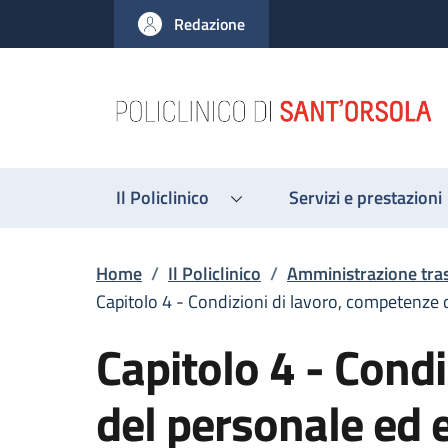
Salta al contenuto principale
Skip to footer content
Redazione
Il Policlinico
Servizi e prestazioni
Briciole di pane
Home
/
Il Policlinico
/
Amministrazione tra
Capitolo 4 - Condizioni di lavoro, competenze 
Capitolo 4 - Cond
del personale ed e