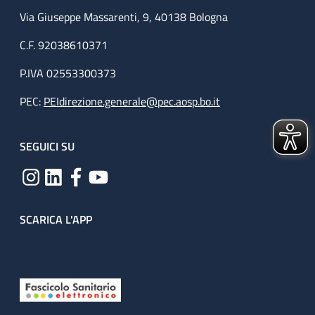
Via Giuseppe Massarenti, 9, 40138 Bologna
C.F. 92038610371
P.IVA 02553300373
PEC:
PEIdirezione.generale@pec.aosp.bo.it
SEGUICI SU
SCARICA L'APP