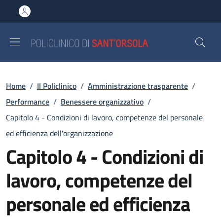
Salta al contenuto principale
Skip to footer content
Briciole di pane
Home
/
Il Policlinico
/
Amministrazione trasparente
/
Performance
/
Benessere organizzativo
/
Capitolo 4 - Condizioni di lavoro, competenze del personale
ed efficienza dell'organizzazione
Capitolo 4 - Condizioni di
lavoro, competenze del
personale ed efficienza