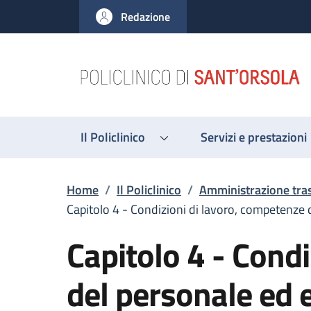
Salta al contenuto principale
Skip to footer content
Redazione
Il Policlinico
Servizi e prestazioni
Briciole di pane
Home
/
Il Policlinico
/
Amministrazione tra
Capitolo 4 - Condizioni di lavoro, competenze 
Capitolo 4 - Cond
del personale ed e