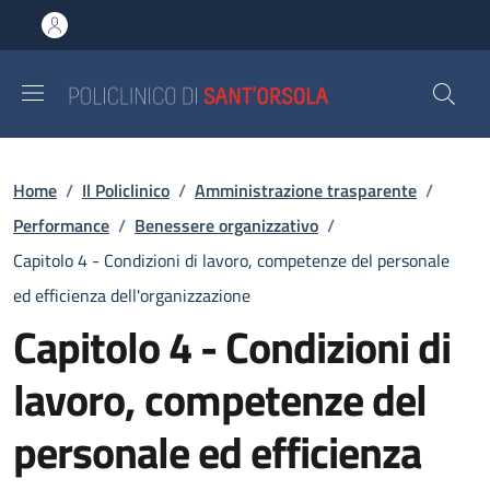
Salta al contenuto principale
Skip to footer content
Briciole di pane
Home
/
Il Policlinico
/
Amministrazione trasparente
/
Performance
/
Benessere organizzativo
/
Capitolo 4 - Condizioni di lavoro, competenze del personale
ed efficienza dell'organizzazione
Capitolo 4 - Condizioni di
lavoro, competenze del
personale ed efficienza