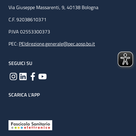
Via Giuseppe Massarenti, 9, 40138 Bologna
C.F. 92038610371
P.IVA 02553300373
PEC:
PEIdirezione.generale@pec.aosp.bo.it
SEGUICI SU
SCARICA L'APP