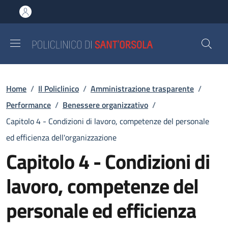
Salta al contenuto principale
Skip to footer content
Briciole di pane
Home
/
Il Policlinico
/
Amministrazione trasparente
/
Performance
/
Benessere organizzativo
/
Capitolo 4 - Condizioni di lavoro, competenze del personale
ed efficienza dell'organizzazione
Capitolo 4 - Condizioni di
lavoro, competenze del
personale ed efficienza