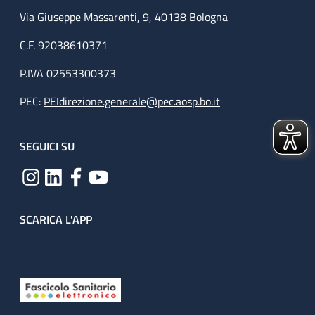
Via Giuseppe Massarenti, 9, 40138 Bologna
C.F. 92038610371
P.IVA 02553300373
PEC:
PEIdirezione.generale@pec.aosp.bo.it
SEGUICI SU
SCARICA L'APP