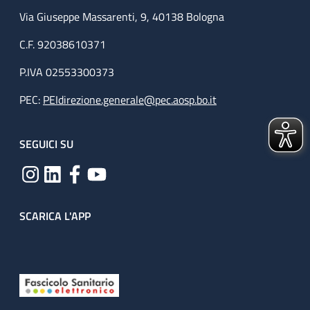
Via Giuseppe Massarenti, 9, 40138 Bologna
C.F. 92038610371
P.IVA 02553300373
PEC:
PEIdirezione.generale@pec.aosp.bo.it
SEGUICI SU
SCARICA L'APP