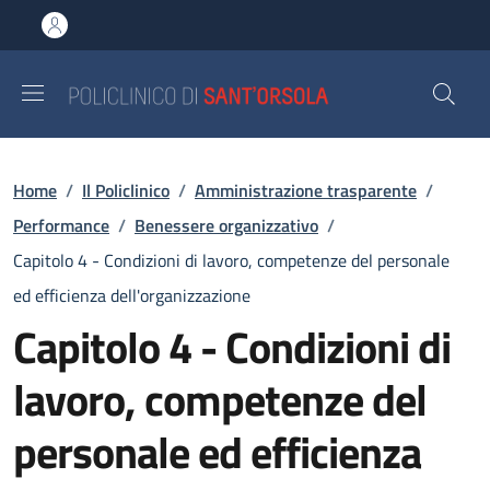
Salta al contenuto principale
Skip to footer content
Briciole di pane
Home
/
Il Policlinico
/
Amministrazione trasparente
/
Performance
/
Benessere organizzativo
/
Capitolo 4 - Condizioni di lavoro, competenze del personale
ed efficienza dell'organizzazione
Capitolo 4 - Condizioni di
lavoro, competenze del
personale ed efficienza